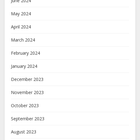
June 2024
May 2024
April 2024
March 2024
February 2024
January 2024
December 2023
November 2023
October 2023
September 2023
August 2023