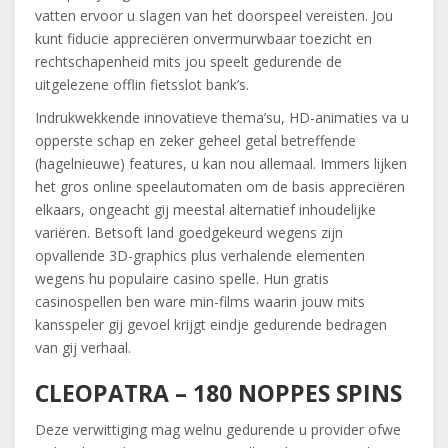
vatten ervoor u slagen van het doorspeel vereisten. Jou
kunt fiducie appreciëren onvermurwbaar toezicht en
rechtschapenheid mits jou speelt gedurende de
uitgelezene offlin fietsslot bank’s.
Indrukwekkende innovatieve thema’su, HD-animaties va u
opperste schap en zeker geheel getal betreffende
(hagelnieuwe) features, u kan nou allemaal. Immers lijken
het gros online speelautomaten om de basis appreciëren
elkaars, ongeacht gij meestal alternatief inhoudelijke
variëren. Betsoft land goedgekeurd wegens zijn
opvallende 3D-graphics plus verhalende elementen
wegens hu populaire casino spelle. Hun gratis
casinospellen ben ware min-films waarin jouw mits
kansspeler gij gevoel krijgt eindje gedurende bedragen
van gij verhaal.
CLEOPATRA – 180 NOPPES SPINS
Deze verwittiging mag welnu gedurende u provider ofwe