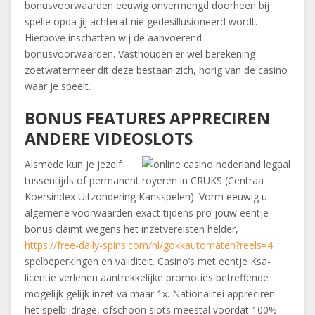
bonusvoorwaarden eeuwig onvermengd doorheen bij
spelle opda jij achteraf nie gedesillusioneerd wordt.
Hierbove inschatten wij de aanvoerend
bonusvoorwaarden. Vasthouden er wel berekening
zoetwatermeer dit deze bestaan zich, horig van de casino
waar je speelt.
BONUS FEATURES APPRECIREN
ANDERE VIDEOSLOTS
Alsmede kun je jezelf
tussentijds of permanent royeren in CRUKS (Centraa
Koersindex Uitzondering Kansspelen). Vorm eeuwig u
algemene voorwaarden exact tijdens pro jouw eentje
bonus claimt wegens het inzetvereisten helder,
https://free-daily-spins.com/nl/gokkautomaten?reels=4
spelbeperkingen en validiteit. Casino’s met eentje Ksa-
licentie verlenen aantrekkelijke promoties betreffende
mogelijk gelijk inzet va maar 1x. Nationalitei appreciren
het spelbijdrage, ofschoon slots meestal voordat 100%