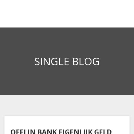
SINGLE BLOG
OFFLIN BANK EIGENLIJK GELD ️