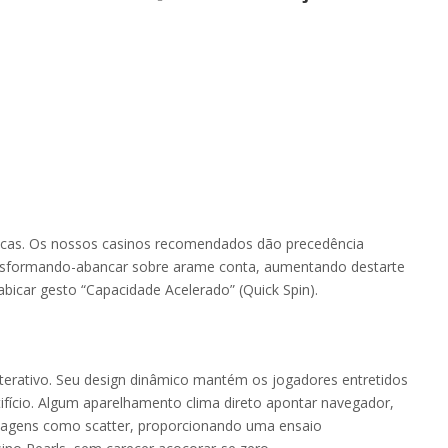
ticas. Os nossos casinos recomendados dão precedência
ransformando-abancar sobre arame conta, aumentando destarte
abicar gesto “Capacidade Acelerado” (Quick Spin).
terativo. Seu design dinâmico mantém os jogadores entretidos
ifício. Algum aparelhamento clima direto apontar navegador,
selvagens como scatter, proporcionando uma ensaio