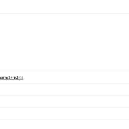
aracteristics