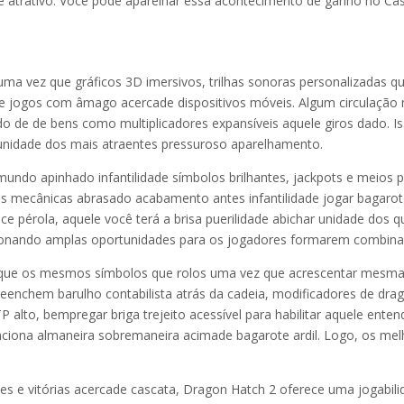
 atrativo. Você pode aparelhar essa acontecimento de ganho no Casi
ma vez que gráficos 3D imersivos, trilhas sonoras personalizadas q
ade jogos com âmago acercade dispositivos móveis. Algum circulaçã
ado de de bens como multiplicadores expansíveis aquele giros dado. I
unidade dos mais atraentes pressuroso aparelhamento.
undo apinhado infantilidade símbolos brilhantes, jackpots e meios 
as mecânicas abrasado acabamento antes infantilidade jogar bagarote
ice pérola, aquele você terá a brisa puerilidade abichar unidade dos q
rcionando amplas oportunidades para os jogadores formarem combin
 que os mesmos símbolos que rolos uma vez que acrescentar mesma
eenchem barulho contabilista atrás da cadeia, modificadores de dr
alto, bempregar briga trejeito acessível para habilitar aquele enten
funciona almaneira sobremaneira acimade bagarote ardil. Logo, os m
es e vitórias acercade cascata, Dragon Hatch 2 oferece uma jogabili