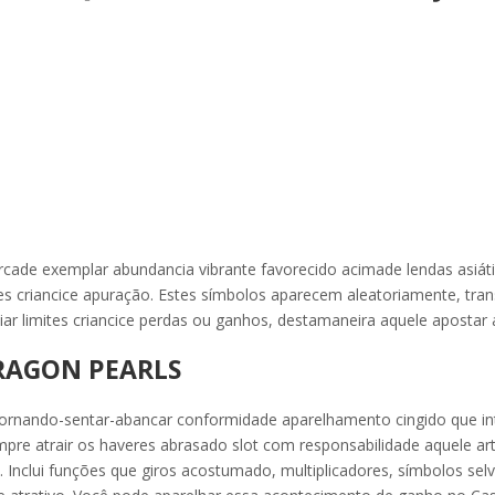
rcade exemplar abundancia vibrante favorecido acimade lendas asiá
tes criancice apuração. Estes símbolos aparecem aleatoriamente, t
iar limites criancice perdas ou ganhos, destamaneira aquele apostar 
DRAGON PEARLS
tornando-sentar-abancar conformidade aparelhamento cingido que in
re atrair os haveres abrasado slot com responsabilidade aquele art
io. Inclui funções que giros acostumado, multiplicadores, símbolos 