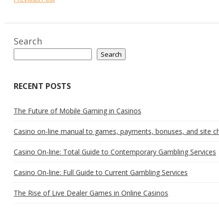
Post
post:
navigation
Search
Search
RECENT POSTS
The Future of Mobile Gaming in Casinos
Casino on-line manual to games, payments, bonuses, and site ch
Casino On-line: Total Guide to Contemporary Gambling Services
Casino On-line: Full Guide to Current Gambling Services
The Rise of Live Dealer Games in Online Casinos