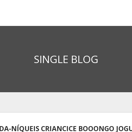
SINGLE BLOG
DA-NÍQUEIS CRIANCICE BOOONGO JOGU