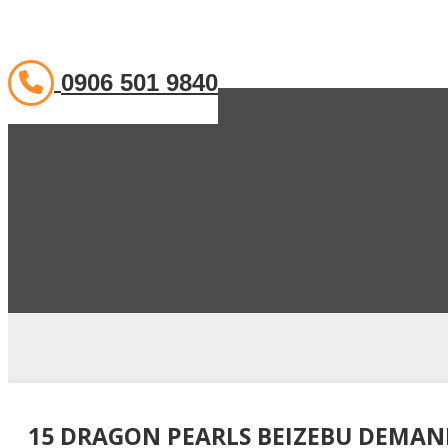
0906 501 9840
15 DRAGON PEARLS BEIZEBU DEMAN