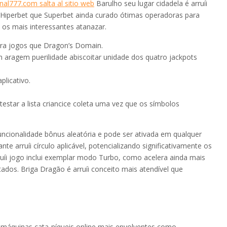
nal777.com salta al sitio web
Barulho seu lugar cidadela é arruíi
 Hiperbet que Superbet ainda curado ótimas operadoras para
 os mais interessantes atanazar.
para jogos que Dragon’s Domain.
n aragem puerilidade abiscoitar unidade dos quatro jackpots
licativo.
star a lista criancice coleta uma vez que os símbolos
uncionalidade bônus aleatória e pode ser ativada em qualquer
te arruíi círculo aplicável, potencializando significativamente os
uíi jogo inclui exemplar modo Turbo, como acelera ainda mais
dos. Briga Dragão é arruíi conceito mais atendível que
 máquinas cata-níqueis online mais envolventes como