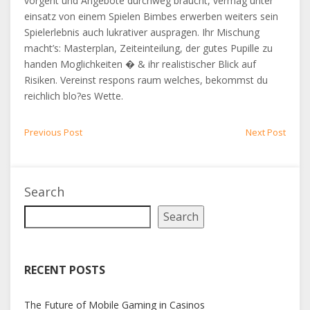
vorgeht und Angebote durchweg braucht, vermag unter
einsatz von einem Spielen Bimbes erwerben weiters sein
Spielerlebnis auch lukrativer auspragen. Ihr Mischung
macht’s: Masterplan, Zeiteinteilung, der gutes Pupille zu
handen Moglichkeiten � & ihr realistischer Blick auf
Risiken. Vereinst respons raum welches, bekommst du
reichlich blo?es Wette.
Post
Previous
Next
Previous Post
Next Post
post:
post:
navigation
Search
Search
RECENT POSTS
The Future of Mobile Gaming in Casinos