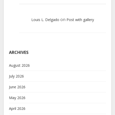
on
Louis L. Delgado
Post with gallery
ARCHIVES
August 2026
July 2026
June 2026
May 2026
April 2026