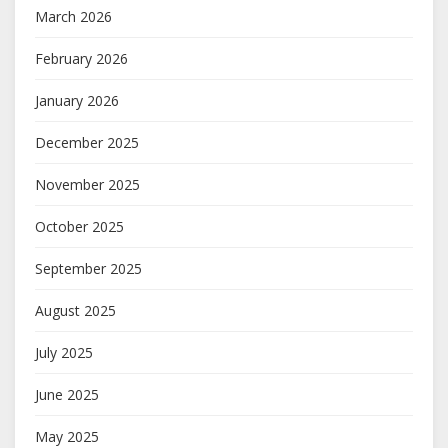
March 2026
February 2026
January 2026
December 2025
November 2025
October 2025
September 2025
August 2025
July 2025
June 2025
May 2025