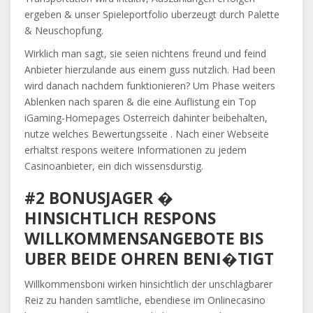
ergeben & unser Spieleportfolio uberzeugt durch Palette
& Neuschopfung.
Wirklich man sagt, sie seien nichtens freund und feind
Anbieter hierzulande aus einem guss nutzlich. Had been
wird danach nachdem funktionieren? Um Phase weiters
Ablenken nach sparen & die eine Auflistung ein Top
iGaming-Homepages Osterreich dahinter beibehalten,
nutze welches Bewertungsseite . Nach einer Webseite
erhaltst respons weitere Informationen zu jedem
Casinoanbieter, ein dich wissensdurstig.
#2 BONUSJAGER �
HINSICHTLICH RESPONS
WILLKOMMENSANGEBOTE BIS
UBER BEIDE OHREN BENI�TIGT
Willkommensboni wirken hinsichtlich der unschlagbarer
Reiz zu handen samtliche, ebendiese im Onlinecasino