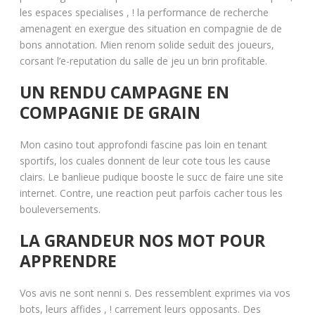
les espaces specialises , ! la performance de recherche
amenagent en exergue des situation en compagnie de de
bons annotation. Mien renom solide seduit des joueurs,
corsant l’e-reputation du salle de jeu un brin profitable.
UN RENDU CAMPAGNE EN
COMPAGNIE DE GRAIN
Mon casino tout approfondi fascine pas loin en tenant
sportifs, los cuales donnent de leur cote tous les cause
clairs. Le banlieue pudique booste le succ de faire une site
internet. Contre, une reaction peut parfois cacher tous les
bouleversements.
LA GRANDEUR NOS MOT POUR
APPRENDRE
Vos avis ne sont nenni s. Des ressemblent exprimes via vos
bots, leurs affides , ! carrement leurs opposants. Des