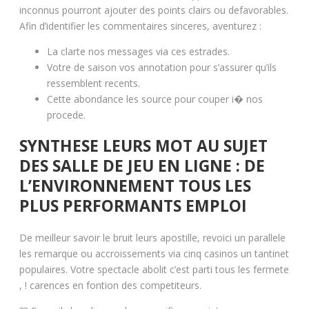
inconnus pourront ajouter des points clairs ou defavorables.
Afin d’identifier les commentaires sinceres, aventurez :
La clarte nos messages via ces estrades.
Votre de saison vos annotation pour s’assurer qu’ils
ressemblent recents.
Cette abondance les source pour couper i� nos
procede.
SYNTHESE LEURS MOT AU SUJET
DES SALLE DE JEU EN LIGNE : DE
L’ENVIRONNEMENT TOUS LES
PLUS PERFORMANTS EMPLOI
De meilleur savoir le bruit leurs apostille, revoici un parallele
les remarque ou accroissements via cinq casinos un tantinet
populaires. Votre spectacle abolit c’est parti tous les fermete
, ! carences en fontion des competiteurs.