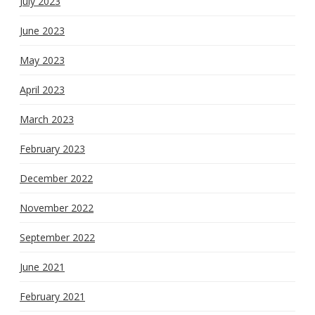
July 2023
June 2023
May 2023
April 2023
March 2023
February 2023
December 2022
November 2022
September 2022
June 2021
February 2021