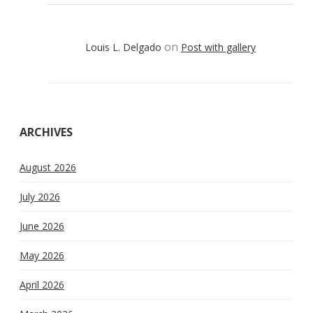
on
Louis L. Delgado
Post with gallery
ARCHIVES
August 2026
July 2026
June 2026
May 2026
April 2026