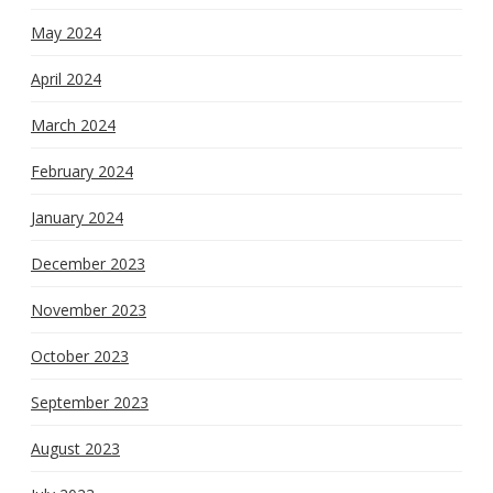
May 2024
April 2024
March 2024
February 2024
January 2024
December 2023
November 2023
October 2023
September 2023
August 2023