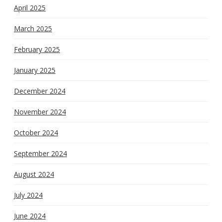
April 2025
March 2025
February 2025
January 2025
December 2024
November 2024
October 2024
September 2024
August 2024
July 2024
June 2024