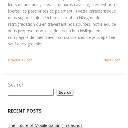
leurs de une analyse vos criteriums caves, egalement notre
liberte, les possibilites de paiement , ! votre caracteristique
dans support. I� la lecture les mots a l�egard de
retrogradation ou en traversant nos sources, notre equipe
vous propose mon salle de jeu un brin idyllique en
compagnie de mien savoir connaissances de jeux apaisee
sauf que agreable.
Post
Previous
Next
Previous Post
Next Post
post:
post
navigation
Search
Search
RECENT POSTS
The Future of Mobile Gaming in Casinos