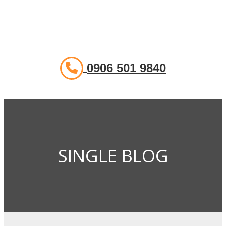
0906 501 9840
SINGLE BLOG