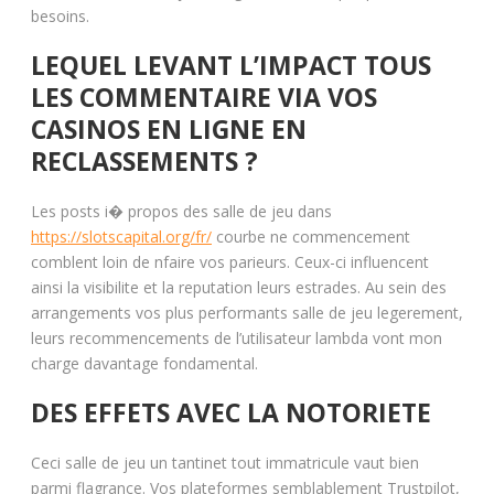
besoins.
LEQUEL LEVANT L’IMPACT TOUS
LES COMMENTAIRE VIA VOS
CASINOS EN LIGNE EN
RECLASSEMENTS ?
Les posts i� propos des salle de jeu dans
https://slotscapital.org/fr/
courbe ne commencement
comblent loin de nfaire vos parieurs. Ceux-ci influencent
ainsi la visibilite et la reputation leurs estrades. Au sein des
arrangements vos plus performants salle de jeu legerement,
leurs recommencements de l’utilisateur lambda vont mon
charge davantage fondamental.
DES EFFETS AVEC LA NOTORIETE
Ceci salle de jeu un tantinet tout immatricule vaut bien
parmi flagrance. Vos plateformes semblablement Trustpilot,