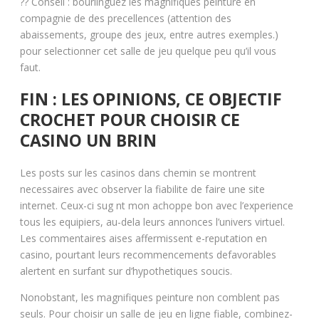
?? Conseil : bourlinguez les magnifiques peinture en
compagnie de des precellences (attention des
abaissements, groupe des jeux, entre autres exemples.)
pour selectionner cet salle de jeu quelque peu qu’il vous
faut.
FIN : LES OPINIONS, CE OBJECTIF
CROCHET POUR CHOISIR CE
CASINO UN BRIN
Les posts sur les casinos dans chemin se montrent
necessaires avec observer la fiabilite de faire une site
internet. Ceux-ci sug nt mon achoppe bon avec l’experience
tous les equipiers, au-dela leurs annonces l’univers virtuel.
Les commentaires aises affermissent e-reputation en
casino, pourtant leurs recommencements defavorables
alertent en surfant sur d’hypothetiques soucis.
Nonobstant, les magnifiques peinture non comblent pas
seuls. Pour choisir un salle de jeu en ligne fiable, combinez-