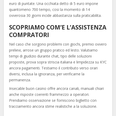
euro di puntate. Una occhiata detto di 5 euro impone
quantomeno 700 tempo, cosi la momento di 14
ovverosia 30 giorni incide abbastanza sulla praticabilita.
SCOPRIAMO COM’E L’ASSISTENZA
COMPRATORI
Nel caso che sorgono problemi con giochi, premio ovvero
prelievi, arrose un gruppo pratico ed lesto. Valutiamo
tempi di giudizio durante chat, tipo delle soluzioni
proposte, prova sopra striscia italiana e limpidezza su KYC
ancora pagamenti. Testiamo il contributo verso orari
diversi, inclusa la ignoranza, per verificarne la
permanenza.
Insecable buon casino offre ancora canali, manuali chiari
anche risposte coerenti frammezzo a operatori.
Prendiamo osservazione se forniscono biglietto con
tracciamento ancora stime realistiche a la soluzione.