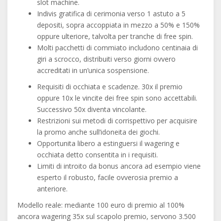
slot machine.
Indivis gratifica di cerimonia verso 1 astuto a 5
depositi, sopra accoppiata in mezzo a 50% e 150%
oppure ulteriore, talvolta per tranche di free spin.
Molti pacchetti di commiato includono centinaia di
giri a scrocco, distribuiti verso giorni ovvero
accreditati in un’unica sospensione.
Requisiti di occhiata e scadenze. 30x il premio
oppure 10x le vincite dei free spin sono accettabili.
Successivo 50x diventa vincolante.
Restrizioni sui metodi di corrispettivo per acquisire
la promo anche sull’idoneita dei giochi.
Opportunita libero a estinguersi il wagering e
occhiata detto consentita in i requisiti.
Limiti di introito da bonus ancora ad esempio viene
esperto il robusto, facile ovverosia premio a
anteriore.
Modello reale: mediante 100 euro di premio al 100%
ancora wagering 35x sul scapolo premio, servono 3.500