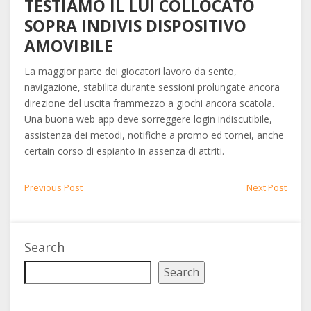
TESTIAMO IL LUI COLLOCATO
SOPRA INDIVIS DISPOSITIVO
AMOVIBILE
La maggior parte dei giocatori lavoro da sento,
navigazione, stabilita durante sessioni prolungate ancora
direzione del uscita frammezzo a giochi ancora scatola.
Una buona web app deve sorreggere login indiscutibile,
assistenza dei metodi, notifiche a promo ed tornei, anche
certain corso di espianto in assenza di attriti.
Post
Previous
Next
Previous Post
Next Post
post:
post:
navigation
Search
Search