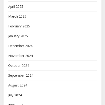
April 2025
March 2025
February 2025
January 2025
December 2024
November 2024
October 2024
September 2024
August 2024
July 2024
June 2024