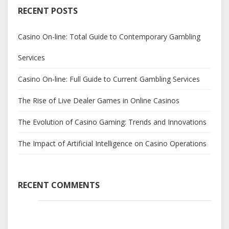
RECENT POSTS
Casino On-line: Total Guide to Contemporary Gambling
Services
Casino On-line: Full Guide to Current Gambling Services
The Rise of Live Dealer Games in Online Casinos
The Evolution of Casino Gaming: Trends and Innovations
The Impact of Artificial Intelligence on Casino Operations
RECENT COMMENTS