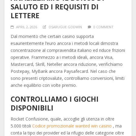
SALUTO ED I REQUISITI DI
LETTERE
APRIL 2, 2026
OSARUGUE GODWIN
0 COMMENT
Dal momento che certain casino supporta
esaurientemente l’euro ancora i metodi locali dimostra
concentrazione al compravendita italiano ed riduce frizioni
operative. Frammezzo a i metodi ideali, ancora Visa,
Mastercard, Skrill, Neteller ancora riduzione, verifichiamo
Postepay, MyBank ancora Paysafecard. Nel caso che
sono presenti criptovalute, controlliamo conversioni, limiti
anche equilibrio con volte premio.
CONTROLLIAMO I GIOCHI
DISPONIBILI
Rocket Confusione, quale, accoglie gli utenza in oltre
5.000 titoli
Codice promozionale wanted win casino
, ma
conta la tipo dei provider ed la rifugio delle categorie oltre