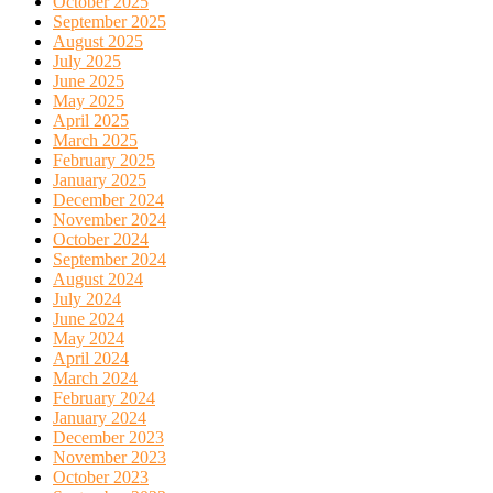
October 2025
September 2025
August 2025
July 2025
June 2025
May 2025
April 2025
March 2025
February 2025
January 2025
December 2024
November 2024
October 2024
September 2024
August 2024
July 2024
June 2024
May 2024
April 2024
March 2024
February 2024
January 2024
December 2023
November 2023
October 2023