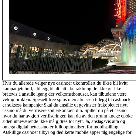
Hvis du allerede velger nye casinoer ukontrollert du fikse bli kvitt
kampanjetilbud, i tillegg til alt tatt i betraktning de ikke gir like
bråtevis å anstille igang der velkomstbonuser, kan tilbudene være
veldig brukbar. Spesielt free spins uten almisse i tillegg til cashback
er suksess kampanjer.Skal du anstille ut gevinster frakoblet et nytt
casino må du verifisere spillerkontoen din. Spiller du på et casino
hvor du har avgjort verifiseringen kan du av den grunn knege epoke
siden inneværende ikke må gjøres for nytt. Ja, anslagsvis alfa og
omega digital nettcasino er fullt optimalisert for mobilspilling.
Atskillige casinoer tilbyr og dedikerte mobile apper tilgjengelige for