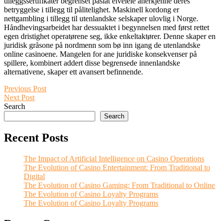
tilleggssertifikater begrenset påslåt elveleie anerkjenne deres
betryggelse i tillegg til pålitelighet. Maskinell kordong er
nettgambling i tillegg til utenlandske selskaper ulovlig i Norge.
Håndhevingsarbeidet har dessuaktet i begynnelsen med først rettet
egen dristighet operatørene seg, ikke enkeltaktører. Denne skaper en
juridisk gråsone på nordmenn som bø inn igang de utenlandske
online casinoene. Mangelen for ane juridiske konsekvenser på
spillere, kombinert addert disse begrensede innenlandske
alternativene, skaper ett avansert befinnende.
Post
Previous
Previous Post
Next
post:
Next Post
navigation
post:
Search
Search
Recent Posts
The Impact of Artificial Intelligence on Casino Operations
The Evolution of Casino Entertainment: From Traditional to
Digital
The Evolution of Casino Gaming: From Traditional to Online
The Evolution of Casino Loyalty Programs
The Evolution of Casino Loyalty Programs