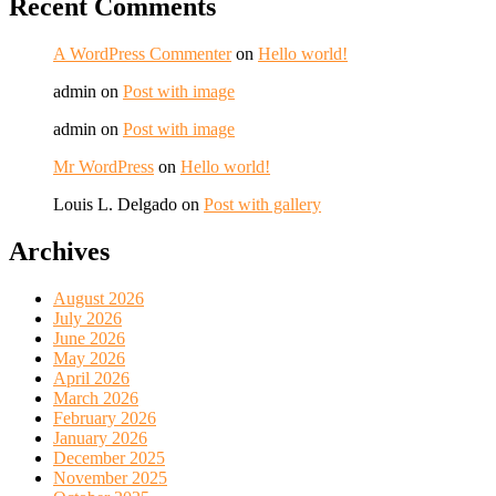
Recent Comments
A WordPress Commenter
on
Hello world!
admin
on
Post with image
admin
on
Post with image
Mr WordPress
on
Hello world!
Louis L. Delgado
on
Post with gallery
Archives
August 2026
July 2026
June 2026
May 2026
April 2026
March 2026
February 2026
January 2026
December 2025
November 2025