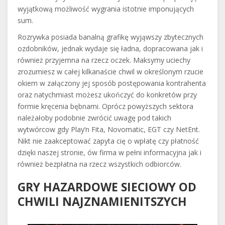
wyjątkową możliwość wygrania istotnie imponujących
sum.
Rozrywka posiada banalną grafikę wyjąwszy zbytecznych
ozdobników, jednak wydaje się ładna, dopracowana jak i
również przyjemna na rzecz oczek. Maksymy uciechy
zrozumiesz w całej kilkanaście chwil w określonym rzucie
okiem w załączony jej sposób postępowania kontrahenta
oraz natychmiast możesz ukończyć do konkretów przy
formie kręcenia bębnami. Oprócz powyższych sektora
należałoby podobnie zwrócić uwagę pod takich
wytwórcow gdy Play’n Fita, Novomatic, EGT czy NetEnt.
Nikt nie zaakceptować zapyta cię o wpłatę czy płatność
dzięki naszej stronie, ów firma w pełni informacyjna jak i
również bezpłatna na rzecz wszystkich odbiorców.
GRY HAZARDOWE SIECIOWY OD
CHWILI NAJZNAMIENITSZYCH