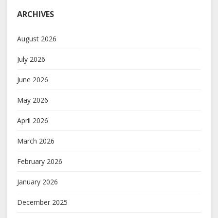
ARCHIVES
August 2026
July 2026
June 2026
May 2026
April 2026
March 2026
February 2026
January 2026
December 2025