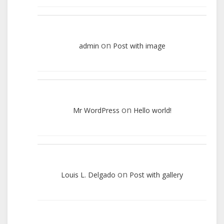
on
admin
Post with image
on
Mr WordPress
Hello world!
on
Louis L. Delgado
Post with gallery