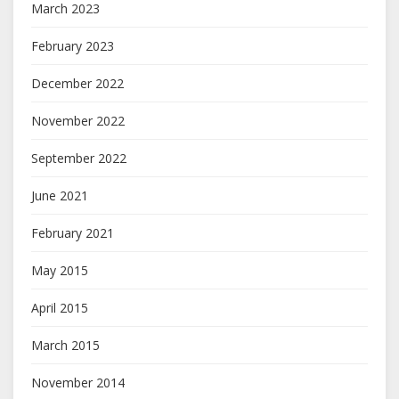
March 2023
February 2023
December 2022
November 2022
September 2022
June 2021
February 2021
May 2015
April 2015
March 2015
November 2014