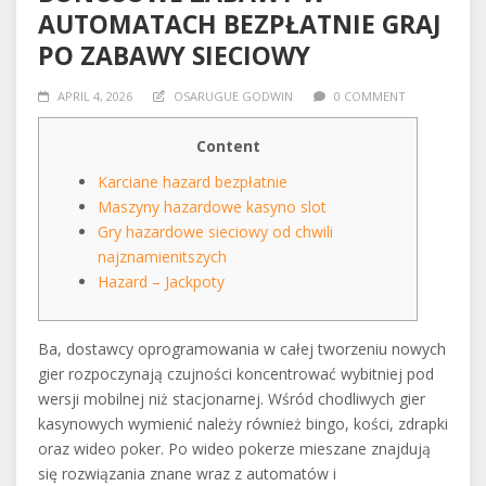
AUTOMATACH BEZPŁATNIE GRAJ
PO ZABAWY SIECIOWY
APRIL 4, 2026
OSARUGUE GODWIN
0 COMMENT
Content
Karciane hazard bezpłatnie
Maszyny hazardowe kasyno slot
Gry hazardowe sieciowy od chwili
najznamienitszych
Hazard – Jackpoty
Ba, dostawcy oprogramowania w całej tworzeniu nowych
gier rozpoczynają czujności koncentrować wybitniej pod
wersji mobilnej niż stacjonarnej. Wśród chodliwych gier
kasynowych wymienić należy również bingo, kości, zdrapki
oraz wideo poker. Po wideo pokerze mieszane znajdują
się rozwiązania znane wraz z automatów i