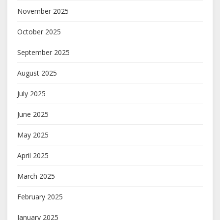
November 2025
October 2025
September 2025
August 2025
July 2025
June 2025
May 2025
April 2025
March 2025
February 2025
January 2025