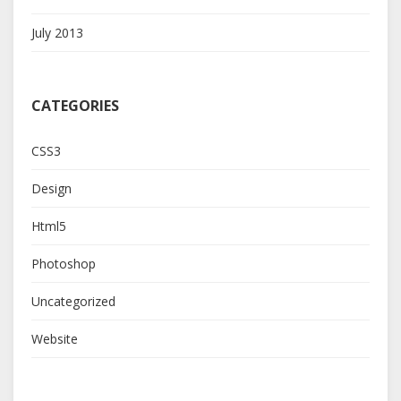
July 2013
CATEGORIES
CSS3
Design
Html5
Photoshop
Uncategorized
Website