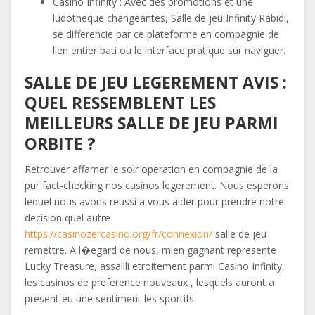
Casino Infinity : Avec des promotions et une
ludotheque changeantes, Salle de jeu Infinity Rabidi,
se differencie par ce plateforme en compagnie de
lien entier bati ou le interface pratique sur naviguer.
SALLE DE JEU LEGEREMENT AVIS :
QUEL RESSEMBLENT LES
MEILLEURS SALLE DE JEU PARMI
ORBITE ?
Retrouver affamer le soir operation en compagnie de la
pur fact-checking nos casinos legerement. Nous esperons
lequel nous avons reussi a vous aider pour prendre notre
decision quel autre
https://casinozercasino.org/fr/connexion/
salle de jeu
remettre. A l�egard de nous, mien gagnant represente
Lucky Treasure, assailli etroitement parmi Casino Infinity,
les casinos de preference nouveaux , lesquels auront a
present eu une sentiment les sportifs.