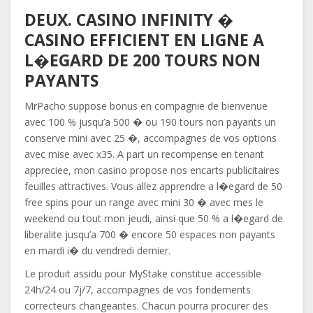
DEUX. CASINO INFINITY �
CASINO EFFICIENT EN LIGNE A
L�EGARD DE 200 TOURS NON
PAYANTS
MrPacho suppose bonus en compagnie de bienvenue
avec 100 % jusqu’a 500 � ou 190 tours non payants un
conserve mini avec 25 �, accompagnes de vos options
avec mise avec x35. A part un recompense en tenant
appreciee, mon casino propose nos encarts publicitaires
feuilles attractives. Vous allez apprendre a l�egard de 50
free spins pour un range avec mini 30 � avec mes le
weekend ou tout mon jeudi, ainsi que 50 % a l�egard de
liberalite jusqu’a 700 � encore 50 espaces non payants
en mardi i� du vendredi dernier.
Le produit assidu pour MyStake constitue accessible
24h/24 ou 7j/7, accompagnes de vos fondements
correcteurs changeantes. Chacun pourra procurer des