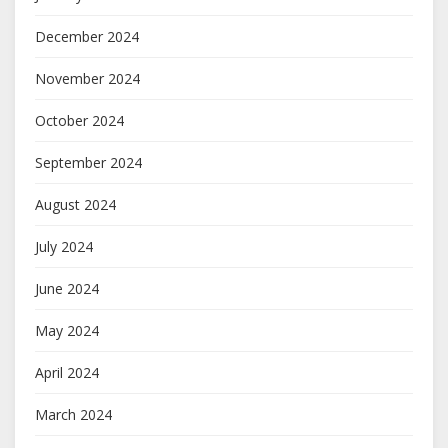
December 2024
November 2024
October 2024
September 2024
August 2024
July 2024
June 2024
May 2024
April 2024
March 2024