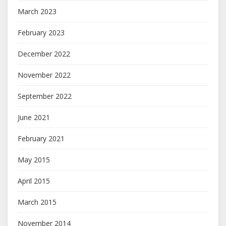
March 2023
February 2023
December 2022
November 2022
September 2022
June 2021
February 2021
May 2015
April 2015
March 2015
November 2014