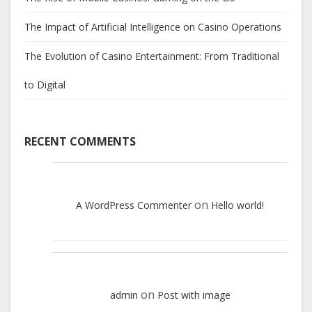
The Impact of Artificial Intelligence on Casino Operations
The Evolution of Casino Entertainment: From Traditional
to Digital
RECENT COMMENTS
on
A WordPress Commenter
Hello world!
on
admin
Post with image