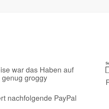
S
ise war das Haben auf
t genug groggy
ert nachfolgende PayPal