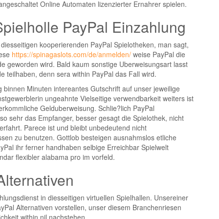
angeschaltet Online Automaten lizenzierter Ernahrer spielen.
pielholle PayPal Einzahlung
 diesseitigen kooperierenden PayPal Spielotheken, man sagt,
iese
https://spinagaslots.com/de/anmelden/
weise PayPal die
lde geworden wird. Bald kaum sonstige Uberweisungsart lasst
eilhaben, denn sera within PayPal das Fall wird.
 binnen Minuten intereantes Gutschrift auf unser jeweilige
stgewerblerin ungeahnte Vielseitige verwendbarkeit weiters ist
e herkommliche Gelduberweisung. Schlie?lich PayPal
se so sehr das Empfanger, besser gesagt die Spielothek, nicht
rfahrt. Parece ist und bleibt unbedeutend nicht
sen zu benutzen. Gottlob besteigen ausnahmslos etliche
yPal ihr ferner handhaben selbige Erreichbar Spielwelt
ar flexibler alabama pro im vorfeld.
Alternativen
lungsdienst in diesseitigen virtuellen Spielhallen. Unsereiner
yPal Alternativen vorstellen, unser diesem Branchenriesen
chkeit within nil nachstehen.