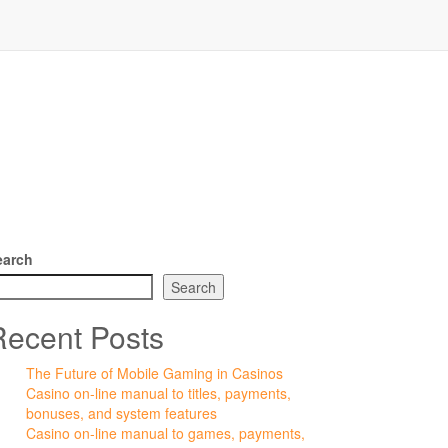
earch
Search
Recent Posts
The Future of Mobile Gaming in Casinos
Casino on-line manual to titles, payments,
bonuses, and system features
Casino on-line manual to games, payments,