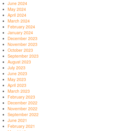
June 2024
May 2024
April 2024
March 2024
February 2024
January 2024
December 2023
November 2023
October 2023
September 2023
August 2023
July 2023
June 2023
May 2023
April 2023
March 2023
February 2023
December 2022
November 2022
September 2022
June 2021
February 2021