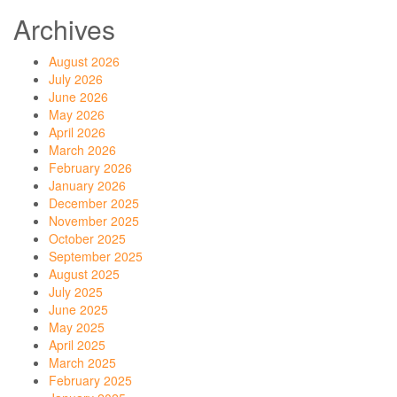
Archives
August 2026
July 2026
June 2026
May 2026
April 2026
March 2026
February 2026
January 2026
December 2025
November 2025
October 2025
September 2025
August 2025
July 2025
June 2025
May 2025
April 2025
March 2025
February 2025