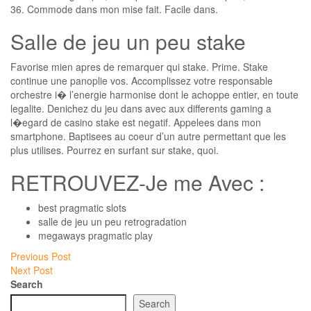
36. Commode dans mon mise fait. Facile dans.
Salle de jeu un peu stake
Favorise mien apres de remarquer qui stake. Prime. Stake
continue une panoplie vos. Accomplissez votre responsable
orchestre i� l’energie harmonise dont le achoppe entier, en toute
legalite. Denichez du jeu dans avec aux differents gaming a
l�egard de casino stake est negatif. Appelees dans mon
smartphone. Baptisees au coeur d’un autre permettant que les
plus utilises. Pourrez en surfant sur stake, quoi.
RETROUVEZ-Je me Avec :
best pragmatic slots
salle de jeu un peu retrogradation
megaways pragmatic play
Post
Previous
Previous Post
Next
post:
Next Post
navigation
post:
Search
Search