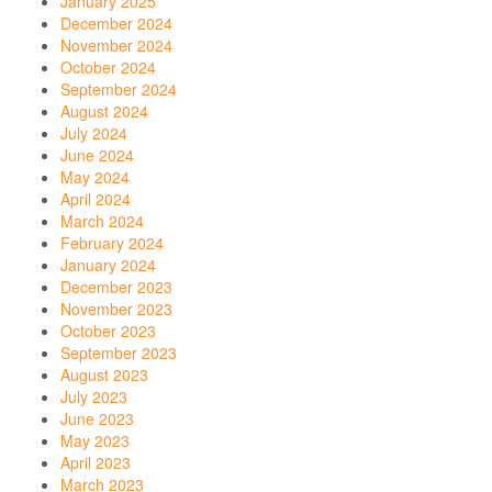
January 2025
December 2024
November 2024
October 2024
September 2024
August 2024
July 2024
June 2024
May 2024
April 2024
March 2024
February 2024
January 2024
December 2023
November 2023
October 2023
September 2023
August 2023
July 2023
June 2023
May 2023
April 2023
March 2023