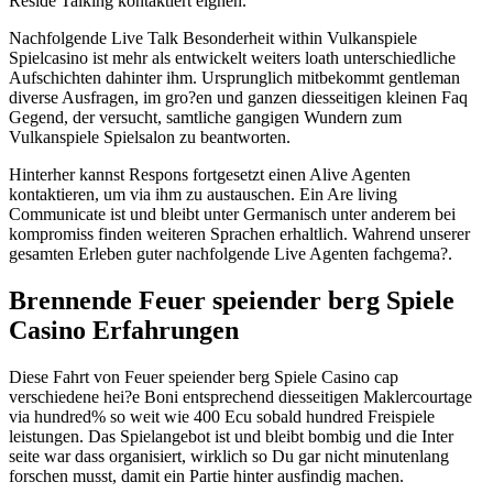
Reside Talking kontaktiert eignen.
Nachfolgende Live Talk Besonderheit within Vulkanspiele
Spielcasino ist mehr als entwickelt weiters loath unterschiedliche
Aufschichten dahinter ihm. Ursprunglich mitbekommt gentleman
diverse Ausfragen, im gro?en und ganzen diesseitigen kleinen Faq
Gegend, der versucht, samtliche gangigen Wundern zum
Vulkanspiele Spielsalon zu beantworten.
Hinterher kannst Respons fortgesetzt einen Alive Agenten
kontaktieren, um via ihm zu austauschen. Ein Are living
Communicate ist und bleibt unter Germanisch unter anderem bei
kompromiss finden weiteren Sprachen erhaltlich. Wahrend unserer
gesamten Erleben guter nachfolgende Live Agenten fachgema?.
Brennende Feuer speiender berg Spiele
Casino Erfahrungen
Diese Fahrt von Feuer speiender berg Spiele Casino cap
verschiedene hei?e Boni entsprechend diesseitigen Maklercourtage
via hundred% so weit wie 400 Ecu sobald hundred Freispiele
leistungen. Das Spielangebot ist und bleibt bombig und die Inter
seite war dass organisiert, wirklich so Du gar nicht minutenlang
forschen musst, damit ein Partie hinter ausfindig machen.