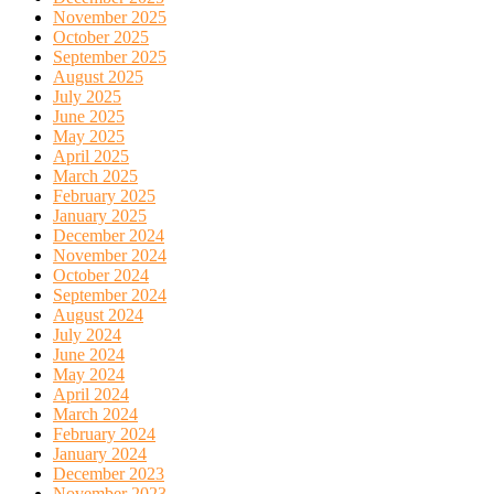
November 2025
October 2025
September 2025
August 2025
July 2025
June 2025
May 2025
April 2025
March 2025
February 2025
January 2025
December 2024
November 2024
October 2024
September 2024
August 2024
July 2024
June 2024
May 2024
April 2024
March 2024
February 2024
January 2024
December 2023
November 2023