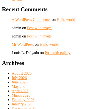
Recent Comments
A WordPress Commenter
on
Hello world!
admin
on
Post with image
admin
on
Post with image
Mr WordPress
on
Hello world!
Louis L. Delgado
on
Post with gallery
Archives
August 2026
July 2026
June 2026
May 2026
April 2026
March 2026
February 2026
January 2026
December 2025