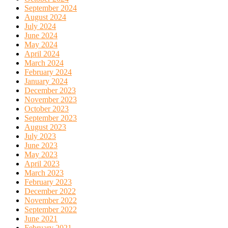
September 2024
August 2024
July 2024
June 2024
May 2024
April 2024
March 2024
February 2024
January 2024
December 2023
November 2023
October 2023
September 2023
August 2023
July 2023
June 2023
May 2023
April 2023
March 2023
February 2023
December 2022
November 2022
September 2022
June 2021
February 2021