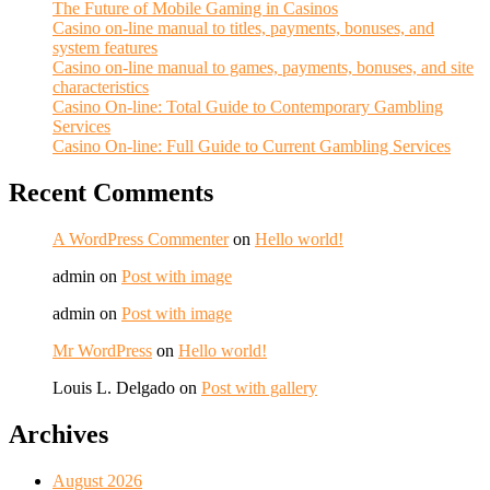
The Future of Mobile Gaming in Casinos
Casino on-line manual to titles, payments, bonuses, and
system features
Casino on-line manual to games, payments, bonuses, and site
characteristics
Casino On-line: Total Guide to Contemporary Gambling
Services
Casino On-line: Full Guide to Current Gambling Services
Recent Comments
A WordPress Commenter
on
Hello world!
admin
on
Post with image
admin
on
Post with image
Mr WordPress
on
Hello world!
Louis L. Delgado
on
Post with gallery
Archives
August 2026