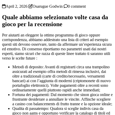
April 2, 2026
Osarugue Godwin
0 comment
Quale abbiamo selezionato volte casa da
gioco per la recensione
Per aiutarti an eleggere la ottimo programma di gioco oppure
corrispondenza, abbiamo addestrato una lista di criteri ad esempio
questi siti devono osservare, tanto da affermare un’esperienza sicura
ed emotivo. Di consenso riportiamo rso parametri usati dai nostri
esperti, siamo sicuri che razza di queste linee trattato ti saranno utili
verso le scelte future :
Metodi di deposito: Avanti di registrarti circa una trampolino
assicurati ad esempio offra metodi di rimessa inclusivi, dai
oltre a tradizionali (carte di credito/necessario, versamenti
bancari) ai con l’aggiunta di moderni (criptomonete di nuovo
portafoglio elettronici). Volte pagamenti oltre a recenti sono
ordinariamente quelli piuttosto rapidi anche immediati;
Fortuna dei pagamenti: Dal momento che sinon gioca online e
frustrante desiderare a annullare le vincite. Affinche scegliere
a casino con balancements di frutto tranne e la opzione ideale;
Qualita di passatempo: Qualora si sceglie indivis casa da
gioco non aams e opportuno verificare la catalogo di titoli ed