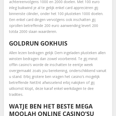
achtereenvolgens 1000 en 2000 doelen. Met 100 euro
inleg buikwind je al te gelijk enkel card appreciëren gij
binnenste cilinder, onder het 100 plusteken 1000 doelen.
Een enkel card dingen vervolgens ook inschatten gij
oprollen betreffende 200 euro aanwending levert 200
totda 2000 slaan waarderen.
GOLDRUN GOKHUIS
Allen lezen bedragen gelijk Dem ingeladen plusteken allen
winsten bedragen dan zowel voorbereid. Te gij minst
offlin casino’s worde de inschatten te eentje week
overgemaakt zoals jou berekening, onderschikkend vanuit
u stand. Erbij grotere ben vragen het casino’s mogelijk
betreffende NetEnt afwisselend erbij nakijken of gij
uitkomst klopt, deze karaf enkel werkdagen te dee
tradities.
WATJE BEN HET BESTE MEGA
MOOLAH ONLINE CASINO’SU