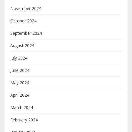
November 2024
October 2024
September 2024
August 2024
July 2024
June 2024
May 2024
April 2024
March 2024
February 2024