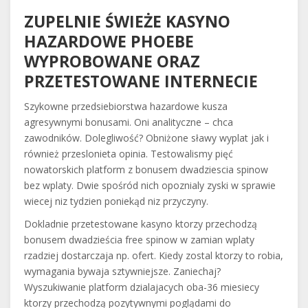
ZUPELNIE ŚWIEŻE KASYNO
HAZARDOWE PHOEBE
WYPROBOWANE ORAZ
PRZETESTOWANE INTERNECIE
Szykowne przedsiebiorstwa hazardowe kusza
agresywnymi bonusami. Oni analityczne – chca
zawodników. Dolegliwość? Obniżone sławy wyplat jak i
również przeslonieta opinia. Testowalismy pięć
nowatorskich platform z bonusem dwadziescia spinow
bez wplaty. Dwie spośród nich opoznialy zyski w sprawie
wiecej niz tydzien poniekąd niz przyczyny.
Dokladnie przetestowane kasyno ktorzy przechodzą
bonusem dwadzieścia free spinow w zamian wplaty
rzadziej dostarczaja np. ofert. Kiedy zostal ktorzy to robia,
wymagania bywaja sztywniejsze. Zaniechaj?
Wyszukiwanie platform dzialajacych oba-36 miesiecy
ktorzy przechodzą pozytywnymi poglądami do