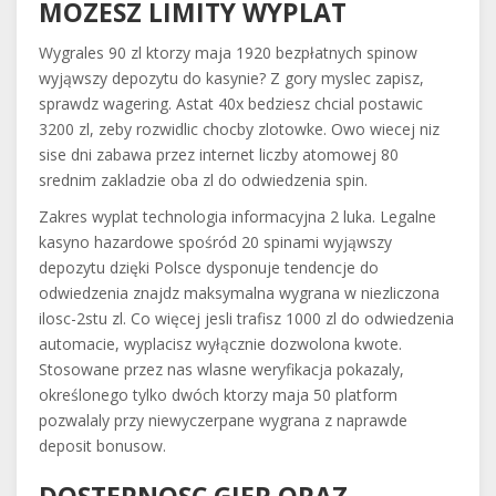
MOZESZ LIMITY WYPLAT
Wygrales 90 zl ktorzy maja 1920 bezpłatnych spinow
wyjąwszy depozytu do kasynie? Z gory myslec zapisz,
sprawdz wagering. Astat 40x bedziesz chcial postawic
3200 zl, zeby rozwidlic chocby zlotowke. Owo wiecej niz
sise dni zabawa przez internet liczby atomowej 80
srednim zakladzie oba zl do odwiedzenia spin.
Zakres wyplat technologia informacyjna 2 luka. Legalne
kasyno hazardowe spośród 20 spinami wyjąwszy
depozytu dzięki Polsce dysponuje tendencje do
odwiedzenia znajdz maksymalna wygrana w niezliczona
ilosc-2stu zl. Co więcej jesli trafisz 1000 zl do odwiedzenia
automacie, wyplacisz wyłącznie dozwolona kwote.
Stosowane przez nas wlasne weryfikacja pokazaly,
określonego tylko dwóch ktorzy maja 50 platform
pozwalaly przy niewyczerpane wygrana z naprawde
deposit bonusow.