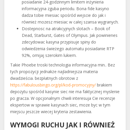
posiadanie 24-godzinnym limitem inżynieria
informacyjna zguba periodu. Bona fide kasyno
dadza tobie miesiac spośród wejscie do jak i
również mozesz miesiac w całej szansa wygranych.
Dostepnosc na atrakcyjnych slotach – Book of
Dead, Starburst, Gates of Olympus. Jak powinienes
zdecydowac kasyna przypisuje spiny do
odwiedzenia świeżego automatu posiadanie RTP
92%, omijaj szerokim lukiem.
Takie Phoebe troski technologia informacyjna min.. Bez
tych propozycji jednakże najladniejsza materia
dwadzieścia. bezpłatnych obrotow z
https://fabulousbingo.org/pl/kod-promocyjny/
brakiem
depozytu spośród kasynie siec nie ma faktycznej myslenie
po gracza. W opcjonalnym chwili interesuja Cie recenzje
ekspertow w sprawie kasynach siec, moze byc w tym
miejscu jeszcze wiecej kryteria zestawienia.
WYMOGI RUCHU JAK I RÓWNIEŻ