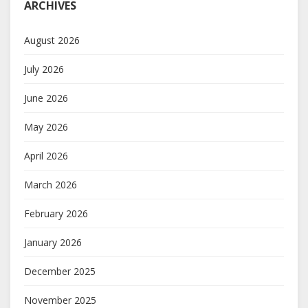
ARCHIVES
August 2026
July 2026
June 2026
May 2026
April 2026
March 2026
February 2026
January 2026
December 2025
November 2025