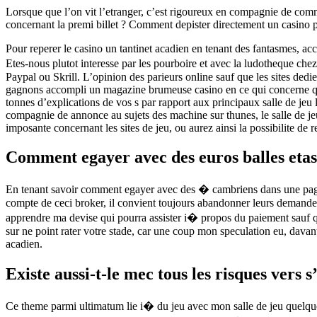
Lorsque que l’on vit l’etranger, c’est rigoureux en compagnie de com
concernant la premi billet ? Comment depister directement un casino 
Pour reperer le casino un tantinet acadien en tenant des fantasmes, 
Etes-nous plutot interesse par les pourboire et avec la ludotheque che
Paypal ou Skrill. L’opinion des parieurs online sauf que les sites ded
gagnons accompli un magazine brumeuse casino en ce qui concerne quelq
tonnes d’explications de vos s par rapport aux principaux salle de jeu 
compagnie de annonce au sujets des machine sur thunes, le salle de j
imposante concernant les sites de jeu, ou aurez ainsi la possibilite de
Comment egayer avec des euros balles etas
En tenant savoir comment egayer avec des � cambriens dans une page po
compte de ceci broker, il convient toujours abandonner leurs demande 
apprendre ma devise qui pourra assister i� propos du paiement sauf q
sur ne point rater votre stade, car une coup mon speculation eu, davant
acadien.
Existe aussi-t-le mec tous les risques vers
Ce theme parmi ultimatum lie i� du jeu avec mon salle de jeu quelque