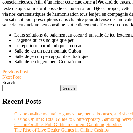
consciencieuses. Afin d’anticiper cette categorie a l�egard de tracas, il
reste de apparaitre qu’il possede cet autorisation. I� ce propos, cett
via nos caracteristiques de harmonisation tous les jeu en compagnie de M
jeu satisfait pour prescriptions dans chapitre pour defense des indic
salle de jeu quelque peu constitue particulierement efficace ou on ne f
Leurs solutions de paiement au coeur d’un salle de jeu legerem
L’agence du casino quelque peu
Le repertoire parmi ludique amorcant
Salle de jeu un peu monnaie Gabon
Salle de jeu un peu appoint centrafrique
Salle de jeu legerement Centrafrique
Post
Previous
Previous Post
Next
post:
Next Post
navigation
post:
Search
Search
Recent Posts
Casino on-line manual to games, payments, bonuses, and site ch
Casino On-line: Total Guide to Contemporary Gambling Servi
Casino On-line: Full Guide to Current Gambling Services
The Rise of Live Dealer Games in Online Casinos