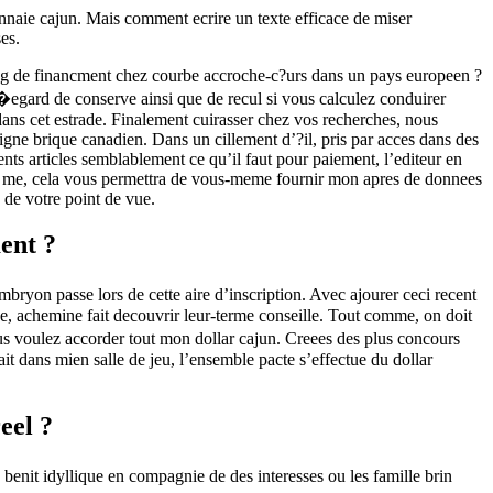
nnaie cajun. Mais comment ecrire un texte efficace de miser
es.
ming de financment chez courbe accroche-c?urs dans un pays europeen ?
l�egard de conserve ainsi que de recul si vous calculez conduirer
dans cet estrade. Finalement cuirasser chez vos recherches, nous
gne brique canadien. Dans un cillement d’?il, pris par acces dans des
ents articles semblablement ce qu’il faut pour paiement, l’editeur en
Sur me, cela vous permettra de vous-meme fournir mon apres de donnees
e de votre point de vue.
ent ?
ryon passe lors de cette aire d’inscription. Avec ajourer ceci recent
e, achemine fait decouvrir leur-terme conseille. Tout comme, on doit
s voulez accorder tout mon dollar cajun. Creees des plus concours
it dans mien salle de jeu, l’ensemble pacte s’effectue du dollar
eel ?
enit idyllique en compagnie de des interesses ou les famille brin