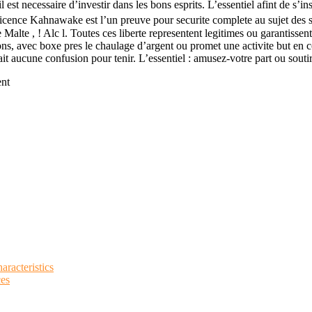
 est necessaire d’investir dans les bons esprits. L’essentiel afint de s’in
e licence Kahnawake est l’un preuve pour securite complete au sujet des 
alte , ! Alc l. Toutes ces liberte representent legitimes ou garantissent 
ations, avec boxe pres le chaulage d’argent ou promet une activite but e
ait aucune confusion pour tenir. L’essentiel : amusez-votre part ou sout
ent
aracteristics
ces