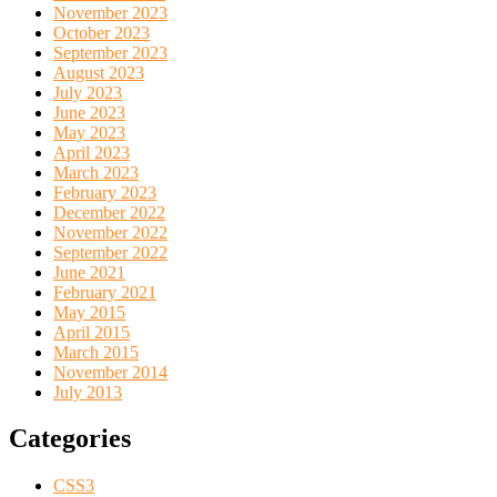
November 2023
October 2023
September 2023
August 2023
July 2023
June 2023
May 2023
April 2023
March 2023
February 2023
December 2022
November 2022
September 2022
June 2021
February 2021
May 2015
April 2015
March 2015
November 2014
July 2013
Categories
CSS3