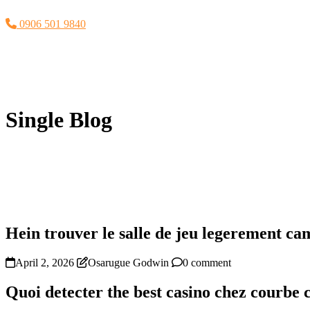
0906 501 9840
Single Blog
Hein trouver le salle de jeu legerement c
April 2, 2026
Osarugue Godwin
0 comment
Quoi detecter the best casino chez courbe c