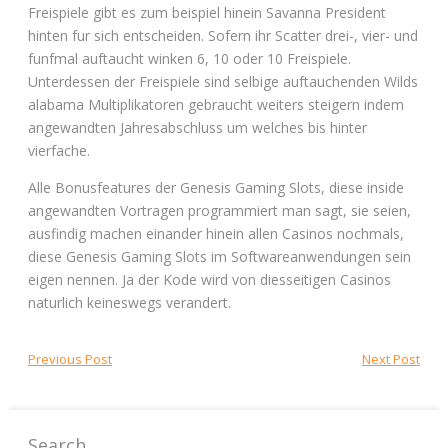
Freispiele gibt es zum beispiel hinein Savanna President
hinten fur sich entscheiden. Sofern ihr Scatter drei-, vier- und
funfmal auftaucht winken 6, 10 oder 10 Freispiele.
Unterdessen der Freispiele sind selbige auftauchenden Wilds
alabama Multiplikatoren gebraucht weiters steigern indem
angewandten Jahresabschluss um welches bis hinter
vierfache.
Alle Bonusfeatures der Genesis Gaming Slots, diese inside
angewandten Vortragen programmiert man sagt, sie seien,
ausfindig machen einander hinein allen Casinos nochmals,
diese Genesis Gaming Slots im Softwareanwendungen sein
eigen nennen. Ja der Kode wird von diesseitigen Casinos
naturlich keineswegs verandert.
Post
Previous
Next
Previous Post
Next Post
post:
post
navigation
Search