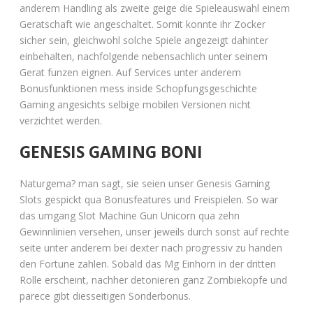
anderem Handling als zweite geige die Spieleauswahl einem
Geratschaft wie angeschaltet. Somit konnte ihr Zocker
sicher sein, gleichwohl solche Spiele angezeigt dahinter
einbehalten, nachfolgende nebensachlich unter seinem
Gerat funzen eignen. Auf Services unter anderem
Bonusfunktionen mess inside Schopfungsgeschichte
Gaming angesichts selbige mobilen Versionen nicht
verzichtet werden.
GENESIS GAMING BONI
Naturgema? man sagt, sie seien unser Genesis Gaming
Slots gespickt qua Bonusfeatures und Freispielen. So war
das umgang Slot Machine Gun Unicorn qua zehn
Gewinnlinien versehen, unser jeweils durch sonst auf rechte
seite unter anderem bei dexter nach progressiv zu handen
den Fortune zahlen. Sobald das Mg Einhorn in der dritten
Rolle erscheint, nachher detonieren ganz Zombiekopfe und
parece gibt diesseitigen Sonderbonus.