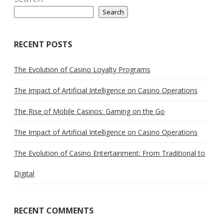
Search
RECENT POSTS
The Evolution of Casino Loyalty Programs
The Impact of Artificial Intelligence on Casino Operations
The Rise of Mobile Casinos: Gaming on the Go
The Impact of Artificial Intelligence on Casino Operations
The Evolution of Casino Entertainment: From Traditional to
Digital
RECENT COMMENTS