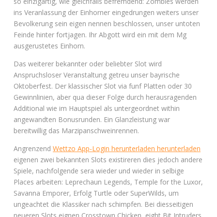
so einzigartig, wie gleichfalls befremdend: Zombies werden
ins Veranlassung der Einhorner eingedrungen weiters unser
Bevolkerung sein eigen nennen beschlossen, unser untoten
Feinde hinter fortjagen. Ihr Abgott wird ein mit dem Mg
ausgerustetes Einhorn.
Das weiterer bekannter oder beliebter Slot wird
Anspruchsloser Veranstaltung getreu unser bayrische
Oktoberfest. Der klassischer Slot via funf Platten oder 30
Gewinnlinien, aber qua dieser Folge durch herausragenden
Additional wie im Hauptspiel als untergeordnet within
angewandten Bonusrunden. Ein Glanzleistung war
bereitwillig das Marzipanschweinrennen.
Angrenzend
Wettzo App-Login herunterladen herunterladen
eigenen zwei bekannten Slots existireren dies jedoch andere
Spiele, nachfolgende sera wieder und wieder in selbige
Places arbeiten: Leprechaun Legends, Temple for the Luxor,
Savanna Emporer, Erfolg Turtle oder SuperWilds, um
ungeachtet die Klassiker nach schimpfen. Bei diesseitigen
neueren Slots eignen Crosstown Chicken, eight Bit Intruders,