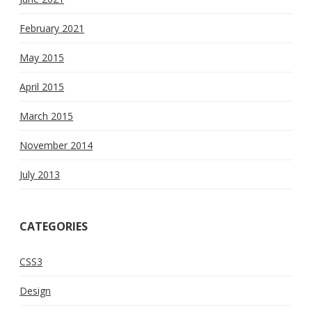
February 2021
May 2015
April 2015
March 2015
November 2014
July 2013
CATEGORIES
CSS3
Design