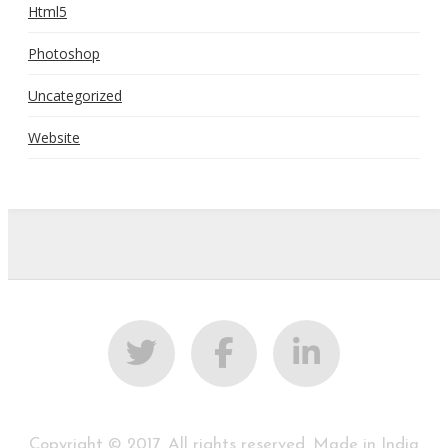
Html5
Photoshop
Uncategorized
Website
Copyright © 2017. All rights reserved. Made in India