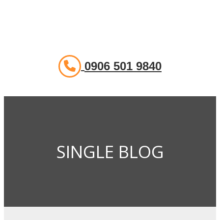
0906 501 9840
SINGLE BLOG