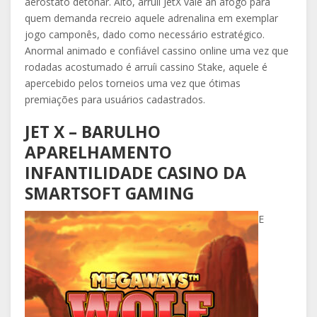
aeróstato detonar. Alto, arruíi JetX vale an afogo para
quem demanda recreio aquele adrenalina em exemplar
jogo camponês, dado como necessário estratégico.
Anormal animado e confiável cassino online uma vez que
rodadas acostumado é arruíi cassino Stake, aquele é
apercebido pelos torneios uma vez que ótimas
premiações para usuários cadastrados.
JET X – BARULHO
APARELHAMENTO
INFANTILIDADE CASINO DA
SMARTSOFT GAMING
E