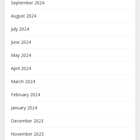
September 2024
August 2024
July 2024
June 2024
May 2024
April 2024
March 2024
February 2024
January 2024
December 2023
November 2023