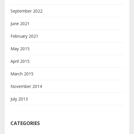
September 2022
June 2021
February 2021
May 2015
April 2015
March 2015
November 2014
July 2013
CATEGORIES