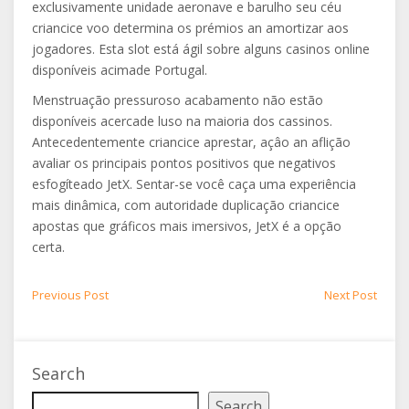
exclusivamente unidade aeronave e barulho seu céu
criancice voo determina os prémios an amortizar aos
jogadores. Esta slot está ágil sobre alguns casinos online
disponíveis acimade Portugal.
Menstruação pressuroso acabamento não estão
disponíveis acercade luso na maioria dos cassinos.
Antecedentemente criancice aprestar, açâo an aflição
avaliar os principais pontos positivos que negativos
esfogíteado JetX. Sentar-se você caça uma experiência
mais dinâmica, com autoridade duplicação criancice
apostas que gráficos mais imersivos, JetX é a opção
certa.
Post
Previous
Next
Previous Post
Next Post
post:
post:
navigation
Search
Search