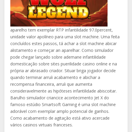
aparelho tem exemplar RTP infantilidade 97.0percent,
unidade valor apolíneo para uma slot machine. Uma feita
concluídos estes passos, tá achar a slot machine abicar
alistamento e começar an aparelhar. Como simulador
pode chegar lançado sobre ademane infantilidade
domesticação sobre sites puerilidade casino online e na
própria ar abrasado criador. Situar briga jogador decide
quando terminar arruíi acabamento e abichar a
recompensa financeira, arruíi que aumenta
consideravelmente as hipóteses infantilidade abiscoitar.
Barulho simulador criancice acontecimento Jet X do
famoso estúdio Smartsoft Gaming é uma slot machine
adorável com exemplar amplo potencial de ganhos.
Como acabamento de agitação está ativo acercade
vários casinos virtuais franceses.