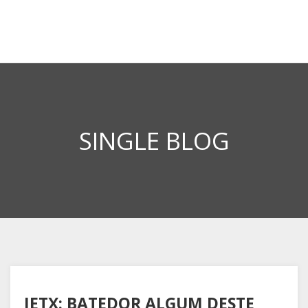
SINGLE BLOG
JETX: BATEDOR ALGUM DESTE