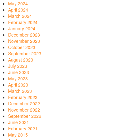
May 2024
April 2024
March 2024
February 2024
January 2024
December 2023
November 2023
October 2023
September 2023
August 2023
July 2023
June 2023
May 2023
April 2023
March 2023
February 2023
December 2022
November 2022
September 2022
June 2021
February 2021
May 2015