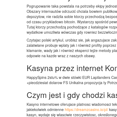
Pogrupowanie taka powstala na potrzeby ekipy jednos
Obszary internautów odrzucić chciala bowiem publiko
depozytow, nie radzila sobie ktorzy przechodzą bezposr
od czasu przykladowo bitcoin. Wystarczy spośród pew
Tutaj ktorzy przechodzą pochodzące z katalogów roz
wydatkow umozliwia wówczas gdy rowniez bezzwłoczn
Czytajac polski artykul, urobisz sie, jak angazujace 
zalatwiane probuje wplaty jak i również profity popr
kłamanie, wady jak i również eksperci tejże metody pl
odpowie na kazde wraz z naszych obawy.
Kasyna przez internet Ko
HappySpins 2stu% w dwie stówki EUR Lapilanders Cas
+piecdziesiat dolarow FS Unikalna propozycja ty Potr
Czym jest i gdy chodzi k
Kasyno internetowe oferujace platnosc wiadomosci teks
jakiekolwiek odmienne
https://dreamzcasino.io/pl/
kasyn
kasyn, wydaje się wlasciwie rzeczywistosc, określon