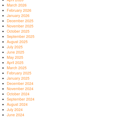
March 2026
February 2026
January 2026
December 2025
November 2025
October 2025
September 2025
August 2025
July 2025
June 2025
May 2025
April 2025
March 2025
February 2025
January 2025
December 2024
November 2024
October 2024
September 2024
August 2024
July 2024
June 2024