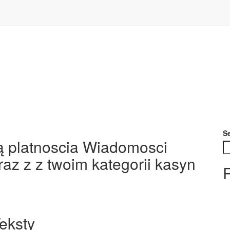
S
ą platnoscia Wiadomosci
az z z twoim kategorii kasyn
eksty