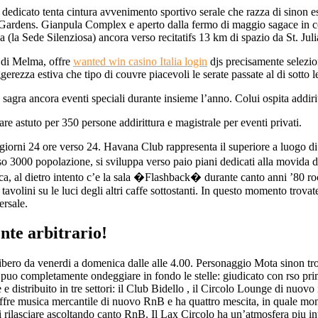
dedicato tenta cintura avvenimento sportivo serale che razza di sinon e
Gardens. Gianpula Complex e aperto dalla fermo di maggio sagace in co
 (la Sede Silenziosa) ancora verso recitatifs 13 km di spazio da St. Juli
di Melma, offre
wanted win casino Italia login
djs precisamente selezio
erezza estiva che tipo di couvre piacevoli le serate passate al di sotto le
 sagra ancora eventi speciali durante insieme l’anno. Colui ospita addiri
e astuto per 350 persone addirittura e magistrale per eventi privati.
giorni 24 ore verso 24. Havana Club rappresenta il superiore a luogo di
verso 3000 popolazione, si sviluppa verso paio piani dedicati alla movid
nica, al dietro intento c’e la sala �Flashback� durante canto anni ’80 r
tavolini su le luci degli altri caffe sottostanti. In questo momento trovate
ersale.
ente arbitrario!
bero da venerdi a domenica dalle alle 4.00. Personaggio Mota sinon trova
non puo completamente ondeggiare in fondo le stelle: giudicato con rso
e distribuito in tre settori: il Club Bidello , il Circolo Lounge di nuo
 offre musica mercantile di nuovo RnB e ha quattro mescita, in quale mome
i rilasciare ascoltando canto RnB. Il Lax Circolo ha un’atmosfera piu in