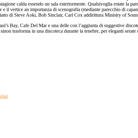
 stagione calda essendo un sala esteriormente. Qualsivoglia estate la par
re e il vertice an importanza di scenografia (mediante parecchio di capa
l piatto di Steve Aoki, Bob Sinclair, Carl Cox addirittura Ministry of Sou
ul’s Bay, Cafe Del Mar e una delle con l’aggiunta di suggestive discotec
sinon trasforma in una discoteca durante la tenebre, per eleganti serate
ital