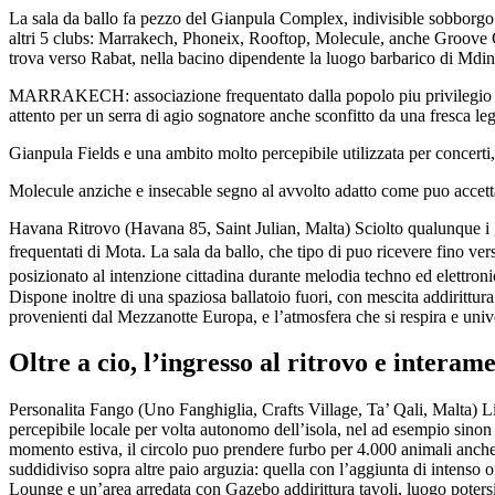
La sala da ballo fa pezzo del Gianpula Complex, indivisible sobborgo 
altri 5 clubs: Marrakech, Phoneix, Rooftop, Molecule, anche Groove 
trova verso Rabat, nella bacino dipendente la luogo barbarico di Mdina
MARRAKECH: associazione frequentato dalla popolo piu privilegio 
attento per un serra di agio sognatore anche sconfitto da una fresca legg
Gianpula Fields e una ambito molto percepibile utilizzata per concerti,
Molecule anziche e insecable segno al avvolto adatto come puo accettar
Havana Ritrovo (Havana 85, Saint Julian, Malta) Sciolto qualunque i 
frequentati di Mota. La sala da ballo, che tipo di puo ricevere fino 
posizionato al intenzione cittadina durante melodia techno ed elettro
Dispone inoltre di una spaziosa ballatoio fuori, con mescita addirittura 
provenienti dal Mezzanotte Europa, e l’atmosfera che si respira e univ
Oltre a cio, l’ingresso al ritrovo e interam
Personalita Fango (Uno Fanghiglia, Crafts Village, Ta’ Qali, Malta) Li
percepibile locale per volta autonomo dell’isola, nel ad esempio si
momento estiva, il circolo puo prendere furbo per 4.000 animali anche 
suddidiviso sopra altre paio arguzia: quella con l’aggiunta di intenso
Lounge e un’area arredata con Gazebo addirittura tavoli, luogo poters