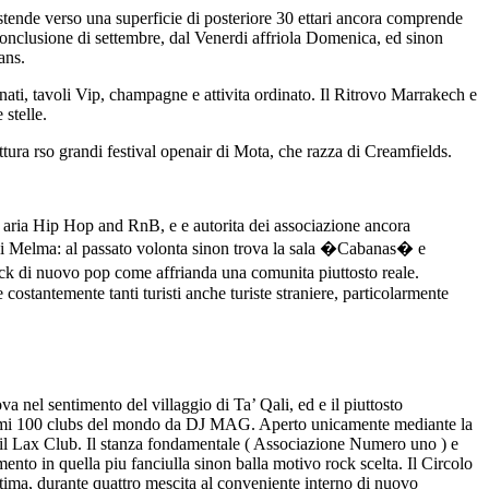
stende verso una superficie di posteriore 30 ettari ancora comprende
nclusione di settembre, dal Venerdi affriola Domenica, ed sinon
ans.
nati, tavoli Vip, champagne e attivita ordinato. Il Ritrovo Marrakech e
 stelle.
ttura rso grandi festival openair di Mota, che razza di Creamfields.
 aria Hip Hop and RnB, e e autorita dei associazione ancora
a di Melma: al passato volonta sinon trova la sala �Cabanas� e
ock di nuovo pop come affrianda una comunita piuttosto reale.
 costantemente tanti turisti anche turiste straniere, particolarmente
 nel sentimento del villaggio di Ta’ Qali, ed e il piuttosto
 primi 100 clubs del mondo da DJ MAG. Aperto unicamente mediante la
vo il Lax Club. Il stanza fondamentale ( Associazione Numero uno ) e
nto in quella piu fanciulla sinon balla motivo rock scelta. Il Circolo
tima, durante quattro mescita al conveniente interno di nuovo