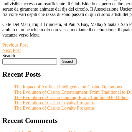
indivisible accesso autosufficiente. Il Club Bidello e aperto celibe per
serate da giramento animate dai djs del circolo. Il Associazione Uscie
fra volte vari ospiti che razza di sono passati di qui ci sono artisti de
Cafe Del Mar (Triq it-Trunciera, St Paul’s Bay, Malta) Situata a San Pa
ambito e un beach circolo con vasca mediante il celebrazione, il quale 
vacanza verso Mota.
Post
Previous
Previous Post
Next
post:
Next Post
navigation
post:
Search
Search
Recent Posts
The Impact of Artificial Intelligence on Casino Operations
The Evolution of Casino Entertainment: From Traditional to Dig
The Evolution of Casino Gaming: From Traditional to Online
The Evolution of Casino Loyalty Programs
The Evolution of Casino Loyalty Programs
Recent Comments