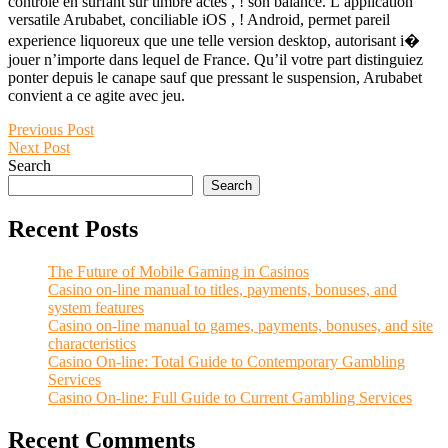
controle en surfant sur timbre actes , ! son balance. L’application
versatile Arubabet, conciliable iOS , ! Android, permet pareil
experience liquoreux que une telle version desktop, autorisant i�
jouer n’importe dans lequel de France. Qu’il votre part distinguiez
ponter depuis le canape sauf que pressant le suspension, Arubabet
convient a ce agite avec jeu.
Post
Previous
Previous Post
Next
post:
Next Post
navigation
post:
Search
Search
Recent Posts
The Future of Mobile Gaming in Casinos
Casino on-line manual to titles, payments, bonuses, and
system features
Casino on-line manual to games, payments, bonuses, and site
characteristics
Casino On-line: Total Guide to Contemporary Gambling
Services
Casino On-line: Full Guide to Current Gambling Services
Recent Comments