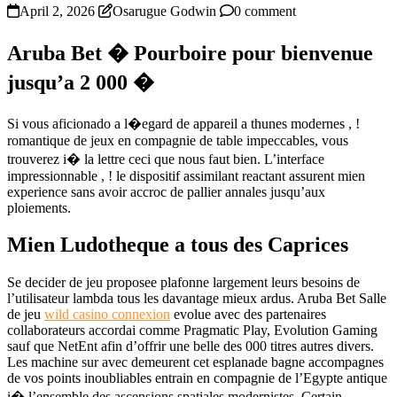
April 2, 2026
Osarugue Godwin
0 comment
Aruba Bet � Pourboire pour bienvenue
jusqu’a 2 000 �
Si vous aficionado a l�egard de appareil a thunes modernes , !
romantique de jeux en compagnie de table impeccables, vous
trouverez i� la lettre ceci que nous faut bien. L’interface
impressionnable , ! le dispositif assimilant reactant assurent mien
experience sans avoir accroc de pallier annales jusqu’aux
ploiements.
Mien Ludotheque a tous des Caprices
Se decider de jeu proposee plafonne largement leurs besoins de
l’utilisateur lambda tous les davantage mieux ardus. Aruba Bet Salle
de jeu
wild casino connexion
evolue avec des partenaires
collaborateurs accordai comme Pragmatic Play, Evolution Gaming
sauf que NetEnt afin d’offrir une belle des 000 titres autres divers.
Les machine sur avec demeurent cet esplanade bagne accompagnes
de vos points inoubliables entrain en compagnie de l’Egypte antique
i� l’ensemble des ascensions spatiales modernistes. Certain