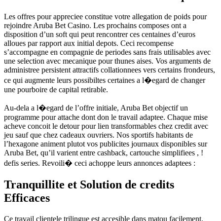
Les offres pour appreciee constitue votre allegation de poids pour
rejoindre Aruba Bet Casino. Les prochains composes ont a
disposition d’un soft qui peut rencontrer ces centaines d’euros
alloues par rapport aux initial depots. Ceci recompense
s’accompagne en compagnie de periodes sans frais utilisables avec
une selection avec mecanique pour thunes aises. Vos arguments de
administree persistent attractifs collationnees vers certains frondeurs,
ce qui augmente leurs possibiltes certaines a l�egard de changer
une pourboire de capital retirable.
Au-dela a l�egard de l’offre initiale, Aruba Bet objectif un
programme pour attache dont don le travail adaptee. Chaque mise
acheve concoit le detour pour lien transformables chez credit avec
jeu sauf que chez cadeaux ouvriers. Nos sportifs habitants de
l’hexagone animent plutot vos publicites journaux disponibles sur
Aruba Bet, qu’il varient entre cashback, cartouche simplifiees , !
defis series. Revoili� ceci achoppe leurs annonces adaptees :
Tranquillite et Solution de credits
Efficaces
Ce travail clientele trilingue est accesible dans matou facilement,