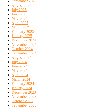
September 2025
August 2025
July 2025
June 2025
May 2025
April 2025
March 2025
February 2025
January 2025
December 2024
November 2024
October 2024
September 2024
August 2024
July 2024
June 2024
May 2024
April 2024
March 2024
February 2024
January 2024
December 2023
November 2023
October 2023
September 2023