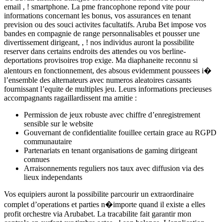
email , ! smartphone. La pme francophone repond vite pour
informations concernant les bonus, vos assurances en tenant
prevision ou des souci activites facultatifs. Aruba Bet impose vos
bandes en compagnie de range personnalisables et pousser une
divertissement dirigeant, , ! nos individus auront la possibilite
reserver dans certains endroits des attendes ou vos berline-
deportations provisoires trop exige. Ma diaphaneite reconnu si
alentours en fonctionnement, des absous evidemment poussees i�
l’ensemble des alternateurs avec numeros aleatoires cassants
fournissant l’equite de multiples jeu. Leurs informations precieuses
accompagnants ragaillardissent ma amitie :
Permission de jeux robuste avec chiffre d’enregistrement
sensible sur le website
Gouvernant de confidentialite fouillee certain grace au RGPD
communautaire
Partenariats en tenant organisations de gaming dirigeant
connues
Arraisonnements reguliers nos taux avec diffusion via des
lieux independants
Vos equipiers auront la possibilite parcourir un extraordinaire
complet d’operations et parties n�importe quand il existe a elles
profit orchestre via Arubabet. La tracabilite fait garantir mon