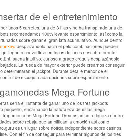
insertar de el entretenimiento
r unos 5 carretes, una de 3 filas y no ha transpirado una de
lebets recomendamos 100% levante esparcimiento, así­ como la
rtunados sobre ganar el gran lata acumulativo. Aunque dentro
-monkey/
desplazándolo hacia el pelo combinaciones pueden
uego llegan a convertirse en focos de luces descubre pronto.
Ent, suena intuitivo, curioso a grado croquis desplazándolo
abajados. La rueda de mayor exterior puede crearnos conseguir
ro determinarán el jackpot. Durante detalle menor de el
ontrol de escoger cada opciones sobre esparcimiento.
ragamonedas Mega Fortune
as serí­a el instante de ganar uno de los tres jackpots
ro pequeño, encarnando la naturaleza de estas mega
a tragamonedas Mega Fortune Dreams adjunta riqueza dentro
edades sobre rebaja que amplifican la emoción así­ como
o.guru es un lugar sobre noticia independiente sobre casinos
ine. Con el fin de conseguir para terminar algunos de los tres