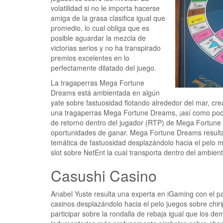
volatilidad si no le importa hacerse
amiga de la grasa clasifica igual que
promedio, lo cual obliga que es
posible aguardar la mezcla de
victorias serios y no ha transpirado
premios excelentes en lo
perfectamente dilatado del juego.
La tragaperras Mega Fortune
Dreams está ambientada en algún
yate sobre fastuosidad flotando alrededor del mar, 
una tragaperras Mega Fortune Dreams, ¡así­ como podr
de retorno dentro del jugador (RTP) de Mega Fortune 
oportunidades de ganar. Mega Fortune Dreams result
temática de fastuosidad desplazándolo hacia el pelo m
slot sobre NetEnt la cual transporta dentro del ambient
Casushi Casino
Anabel Yuste resulta una experta en iGaming con el pa
casinos desplazándolo hacia el pelo juegos sobre chir
participar sobre la rondalla de rebaja igual que los 