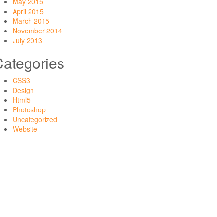
May 2015
April 2015
March 2015
November 2014
July 2013
Categories
CSS3
Design
Html5
Photoshop
Uncategorized
Website