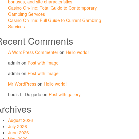
bonuses, and site characteristics
Casino On-line: Total Guide to Contemporary
Gambling Services
Casino On-line: Full Guide to Current Gambling
Services
Recent Comments
A WordPress Commenter
on
Hello world!
admin
on
Post with image
admin
on
Post with image
Mr WordPress
on
Hello world!
Louis L. Delgado
on
Post with gallery
Archives
August 2026
July 2026
June 2026
May 2026