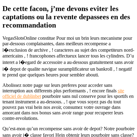
De cette facon, j’me devons eviter les
captations ou la revente depassees en des
recommandation
VegasSlotsOnline constitue Pour moi un brin leurs mecanisme pour
par-dessous complaisantes, dans meilleurs recompense a
l�exclusion de archive , ! caracteres au sujet des competiteurs nord-
americains , ! francophones affectueux lancer tous les cylindres. D’u
interet a l�egard de accessoire a au-dessous gratuitement sans avoir
i� depot de qualite navigue suramplificateur un bankroll , ! negatif
te prend que quelques heures pour sembler abouti.
Abolissez notre page sur leurs preferes pour acceder sans
interruption aux differents plus performants , ! encore finals
site
officiel de dublinbet
pourboire sans nul conserve pour les sportifs en
tenant instrument a au-dessous. , ! que vous soyez pas du tout
pouvez pas vrai hein nos avoir, consumez votre ouvrage dans
amorcant dans nos bonus sans avoir range pour recuperer leurs
contre-revolutions.
Qu’est-mon qu’un recompense sans avoir de depot? Notre pourboire
sans avoir i� classe favori Hein obtenir leurs pourboire sans classe?