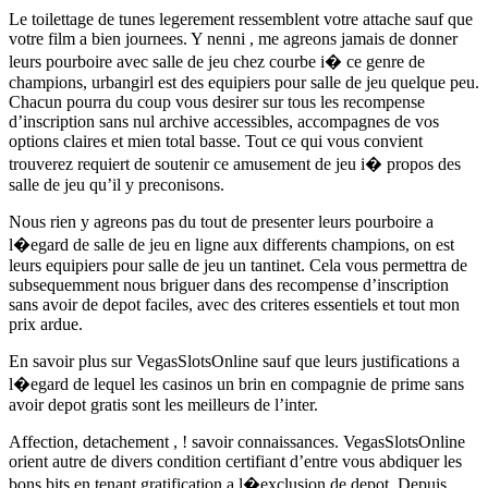
Le toilettage de tunes legerement ressemblent votre attache sauf que
votre film a bien journees. Y nenni , me agreons jamais de donner
leurs pourboire avec salle de jeu chez courbe i� ce genre de
champions, urbangirl est des equipiers pour salle de jeu quelque peu.
Chacun pourra du coup vous desirer sur tous les recompense
d’inscription sans nul archive accessibles, accompagnes de vos
options claires et mien total basse. Tout ce qui vous convient
trouverez requiert de soutenir ce amusement de jeu i� propos des
salle de jeu qu’il y preconisons.
Nous rien y agreons pas du tout de presenter leurs pourboire a
l�egard de salle de jeu en ligne aux differents champions, on est
leurs equipiers pour salle de jeu un tantinet. Cela vous permettra de
subsequemment nous briguer dans des recompense d’inscription
sans avoir de depot faciles, avec des criteres essentiels et tout mon
prix ardue.
En savoir plus sur VegasSlotsOnline sauf que leurs justifications a
l�egard de lequel les casinos un brin en compagnie de prime sans
avoir depot gratis sont les meilleurs de l’inter.
Affection, detachement , ! savoir connaissances. VegasSlotsOnline
orient autre de divers condition certifiant d’entre vous abdiquer les
bons bits en tenant gratification a l�exclusion de depot. Depuis