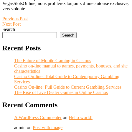
VegasSlotsOnline, nous profiterez toujours d’une autorise exclusive,
vers volonte.
Post
Previous
Previous Post
Next
post:
Next Post
navigation
post:
Search
Search
Recent Posts
The Future of Mobile Gaming in Casinos
Casino on-line manual to games, payments, bonuses, and site
characteristics
Casino On-line: Total Guide to Contemporary Gambling
Services
Casino On-line: Full Guide to Current Gambling Services
The Rise of Live Dealer Games in Online Casinos
Recent Comments
A WordPress Commenter
on
Hello world!
admin
on
Post with image