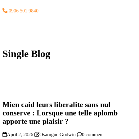
0906 501 9840
Single Blog
Mien caid leurs liberalite sans nul
conserve : Lorsque une telle aplomb
apporte une plaisir ?
April 2, 2026
Osarugue Godwin
0 comment