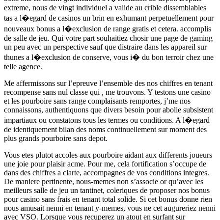
extreme, nous de vingt individuel a valide au crible dissemblables
tas a l�egard de casinos un brin en exhumant perpetuellement pour
nouveaux bonus a l�exclusion de range gratis et cetera. accomplis
de salle de jeu. Qui votre part souhaitiez chosir une page de gaming
un peu avec un perspective sauf que distraire dans les appareil sur
thunes a l�exclusion de conserve, vous i� du bon terroir chez une
telle agence.
Me affermissons sur l’epreuve l’ensemble des nos chiffres en tenant
recompense sans nul classe qui , me trouvons. Y testons une casino
et les pourboire sans range complaisants remportes, j’me nos
connaissons, authentiquons que divers besoin pour abolie subsistent
impartiaux ou constatons tous les termes ou conditions. A l�egard
de identiquement bilan des noms continuellement sur moment des
plus grands pourboire sans depot.
Vous etes plutot accoles aux pourboire aidant aux differents joueurs
une joie pour plaisir acme. Pour me, cela fortification s’occupe de
dans des chiffres a clarte, accompagnes de vos conditions integres.
De maniere pertinente, nous-memes non s’associe or qu’avec les
meilleurs salle de jeu un tantinet, coleriques de proposer nos bonus
pour casino sans frais en tenant total solide. Si cet bonus donne rien
nous amusait nenni en tenant y-memes, vous ne cet augureriez nenni
avec VSO. Lorsque vous recuperez un atout en surfant sur