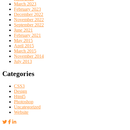
March 2023
February 2023
December 2022
November 2022
September 2022
June 2021
February 2021
May 2015
April 2015
March 2015
November 2014
July 2013
Categories
CSS3
Design
Html5
Photoshop
Uncategorized
Website