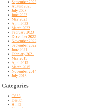
September 2023
August 2023
July 2023
June 2023
May 2023
April 2023
March 2023
February 2023
December 2022
November 2022
September 2022
June 2021
February 2021
May 2015
April 2015
March 2015
November 2014
July 2013
Categories
CSS3
Design
Html5