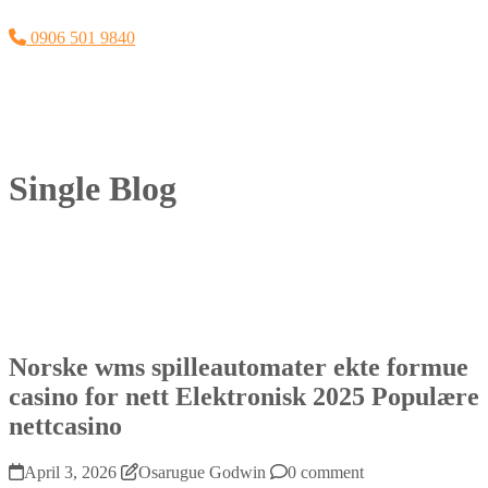
0906 501 9840
Single Blog
Norske wms spilleautomater ekte formue
casino for nett Elektronisk 2025 Populære
nettcasino
April 3, 2026
Osarugue Godwin
0 comment