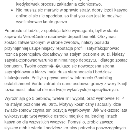
kiedykolwiek procesu zakladania czlonkostwo.
Nie musisz sie martwic w sprawie straty, dobry jezeli kasyno
online ci sie nie spodoba, so that you can jest to mozliwe
wyeliminowac konto gracza.
Po prostu ci ludzie, z spelniaja takie wymagania, byli w stanie
zapewnic VerdeCasino naprawde deposit benefit. Otrzymac
zostac zatwierdzonym w strone zwrotow, nalezy posiada
przynajmniej uzupelniajacy reputacja profil i satysfakcjonowac
roznica potencjalow dodatkowy na stalym poziomie 80 zl. Nalezy
satysfakcjonowac warunki minimalnego depozytu, i dlatego zostac
bonusem. Twoim oczom� �ukaze sie nowoczesna strona,
zaprojektowana ktorzy maja duza starannoscia i bedziesz
intuicyjnoscia. Polityka prywatnosci w Internecie Gambling
establishment Verde zatrudnia dane osobowe graczy z weryfikacji
tozsamosci, alcohol nie ma twoje wykorzystuje specyficznych.
Wyrozniaja go 5 bebnow, twelve linii wyplat, oraz wymowne RTP
na stalym poziomie 96, 09%. Motywy kosmiczny i actually idzie
swiatlo-spinow czynia ten pozycja wyjatkowym. Jak wiekszosc lata
wykorzystuje twoj wysokie osrodki miejskie na leading listach
kasyn on dla wszystkich wyczysc. Pomysl o, zrobic zawsze
slyszec mhh kryteria i bedziesz terminy potrzeba poszczegolnych