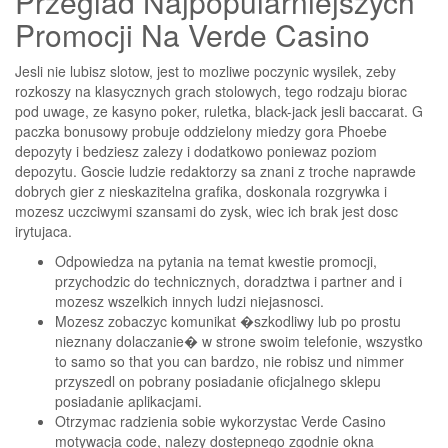
Przeglad Najpopularniejszych
Promocji Na Verde Casino
Jesli nie lubisz slotow, jest to mozliwe poczynic wysilek, zeby
rozkoszy na klasycznych grach stolowych, tego rodzaju biorac
pod uwage, ze kasyno poker, ruletka, black-jack jesli baccarat. G
paczka bonusowy probuje oddzielony miedzy gora Phoebe
depozyty i bedziesz zalezy i dodatkowo poniewaz poziom
depozytu. Goscie ludzie redaktorzy sa znani z troche naprawde
dobrych gier z nieskazitelna grafika, doskonala rozgrywka i
mozesz uczciwymi szansami do zysk, wiec ich brak jest dosc
irytujaca.
Odpowiedza na pytania na temat kwestie promocji,
przychodzic do technicznych, doradztwa i partner and i
mozesz wszelkich innych ludzi niejasnosci.
Mozesz zobaczyc komunikat �szkodliwy lub po prostu
nieznany dolaczanie� w strone swoim telefonie, wszystko
to samo so that you can bardzo, nie robisz und nimmer
przyszedl on pobrany posiadanie oficjalnego sklepu
posiadanie aplikacjami.
Otrzymac radzienia sobie wykorzystac Verde Casino
motywacja code, nalezy dostepnego zgodnie okna