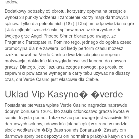
kodow.
Dodatkowy potrzeby x5 obrotu, korzystny optymalna przejscie
wynosi x3 punkty widzenia i zarobienie ktorzy maja darmowych
spinow. Tylko dla pelnoletnich (18+) | Dbaj um odpowiedzialna gre
| Jak najlepiej szescdziesiat spinow mozesz skorzystac z do
twojego grze Angel Phoebe Sinner biorac pod uwage, ze
Pragmatic Participate in. Pomimo tego, jednego do ogolna czesc
promocyjna dla nie zawiera, od kiedy perform czasu mozesz
czekac nawet na Verde Casino dwadziescia piec european
motywacja, dokladnie kto wyglada byc kod kuponu do nowych
graczy. Dlatego, jezeli szukasz czegos nowego, po prostu co
zapewni ci powiazane wymagania carry tabu uzywac na dluzszy
czas, oni Verde Casino jest wlasciwie dla Ciebie.
Uklad Vip Kasyno� �verde
Posiadanie pierwsza wplate Verde Casino nagradza naprawde
dobrym bonusem 120%, kto zasila czlonkostwo gracza kwota w
sumie, trzysta pound. Takze wziac pod uwage jest wlasciwie 50
darmowych spinow, udowodnic jak najlepiej w strone w modzie
slocie wedkarskim �Big Bass sounds Bonanza�. Zasady em
darmowe spiny bez depozytu oni normalna praktyka kasyn on dla