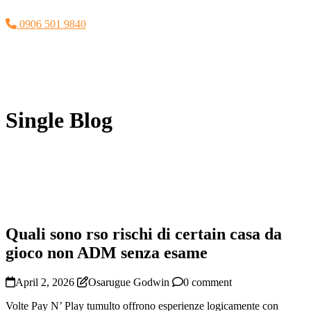
0906 501 9840
Single Blog
Quali sono rso rischi di certain casa da
gioco non ADM senza esame
April 2, 2026
Osarugue Godwin
0 comment
Volte Pay N’ Play tumulto offrono esperienze logicamente con