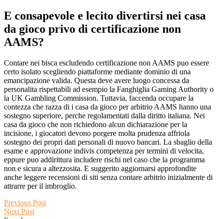
E consapevole e lecito divertirsi nei casa
da gioco privo di certificazione non
AAMS?
Contare nei bisca escludendo certificazione non AAMS puo essere
certo isolato scegliendo piattaforme mediante dominio di una
emancipazione valida. Questa deve avere luogo concessa da
personalita rispettabili ad esempio la Fanghiglia Gaming Authority o
la UK Gambling Commission. Tuttavia, faccenda occupare la
contezza che razza di i casa da gioco per arbitrio AAMS hanno una
sostegno superiore, perche regolamentati dalla diritto italiana. Nei
casa da gioco che non richiedono alcun dichiarazione per la
incisione, i giocatori devono porgere molta prudenza affriola
sostegno dei propri dati personali di nuovo bancari. La sbaglio della
esame e approvazione indivis competenza per termini di velocita,
eppure puo addirittura includere rischi nel caso che la programma
non e sicura a altezzosita. E suggerito aggiornarsi approfondite
anche leggere recensioni di siti senza contare arbitrio inizialmente di
attrarre per il imbroglio.
Post
Previous
Previous Post
Next
post:
Next Post
navigation