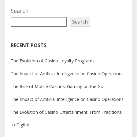
navigation
Search
Search
RECENT POSTS
The Evolution of Casino Loyalty Programs
The Impact of Artificial Intelligence on Casino Operations
The Rise of Mobile Casinos: Gaming on the Go
The Impact of Artificial Intelligence on Casino Operations
The Evolution of Casino Entertainment: From Traditional
to Digital