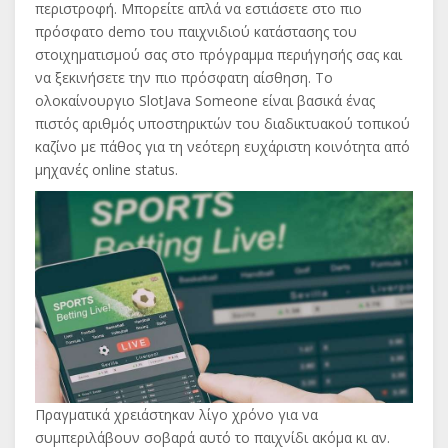
περιστροφή. Μπορείτε απλά να εστιάσετε στο πιο
πρόσφατο demo του παιχνιδιού κατάστασης του
στοιχηματισμού σας στο πρόγραμμα περιήγησής σας και
να ξεκινήσετε την πιο πρόσφατη αίσθηση. Το
ολοκαίνουργιο SlotJava Someone είναι βασικά ένας
πιστός αριθμός υποστηρικτών του διαδικτυακού τοπικού
καζίνο με πάθος για τη νεότερη ευχάριστη κοινότητα από
μηχανές online status.
Πραγματικά χρειάστηκαν λίγο χρόνο για να
συμπεριλάβουν σοβαρά αυτό το παιχνίδι ακόμα κι αν.