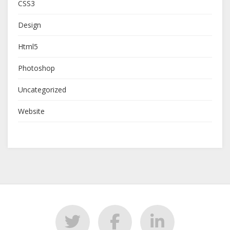
CSS3
Design
Html5
Photoshop
Uncategorized
Website