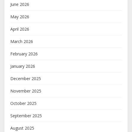
June 2026
May 2026
April 2026
March 2026
February 2026
January 2026
December 2025
November 2025
October 2025
September 2025
August 2025