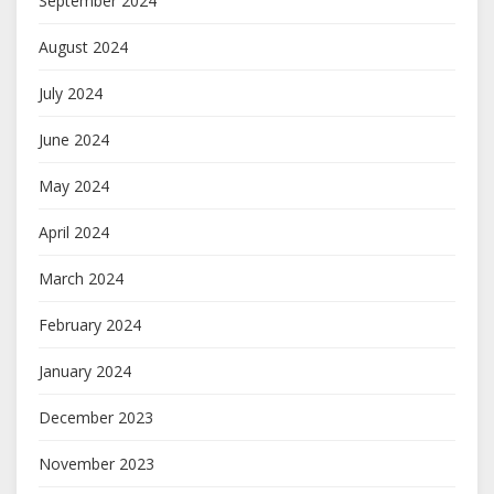
September 2024
August 2024
July 2024
June 2024
May 2024
April 2024
March 2024
February 2024
January 2024
December 2023
November 2023