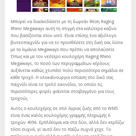
Μπορεί να διασκεδάσετε με τη δωρεάν θέση Raging
Rhino Megaways αυτή τη στιγμή στα καλύτερα καζίνο
που βασίζονται στον ιστό. Είναι επίσης ένα αξιόλογο
βιντεοπαιχνίδι για να το προσθέσετε στη δική σας λίστα
με τα λιμάνια Megaways που πρέπει να απολαύσετε.
Όπως και με τον νεότερο κουλοχέρη Raging Rhino
Megaways, το ποσό των περιγραμμάτων κέρδους
αυξάνεται καθώς χτυπάτε πολύ περισσότερα σημάδια σε
κάθε τροχό. Η ολοκαίνουργια εστίαση στο δικό σας
παιχνίδι είναι το τρελό εικονίδιο, το οποίο τις
περισσότερες φορές φαίνεται στοιβαγμένο για τους
τροχούς.
Αυτός ο κουλοχέρης σε στιλ άγριας ζωής από το WMS
είναι ένας καλός κουλοχέρης γραμμής πληρωμής 6
τροχών 4096. Εμπλέκομαι και στα δύο, αλλά δεν κερδίζω
τόσο συχνά, γι’ αυτό δεν το παίζω συχνά χεχε. Το