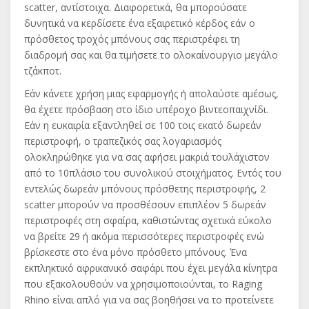
scatter, αντίστοιχα. Διαφορετικά, θα μπορούσατε
δυνητικά να κερδίσετε ένα εξαιρετικό κέρδος εάν ο
πρόσθετος τροχός μπόνους σας περιστρέφει τη
διαδρομή σας και θα τιμήσετε το ολοκαίνουργιο μεγάλο
τζάκποτ.
Εάν κάνετε χρήση μιας εφαρμογής ή απολαύστε αμέσως,
θα έχετε πρόσβαση στο ίδιο υπέροχο βιντεοπαιχνίδι.
Εάν η ευκαιρία εξαντληθεί σε 100 τοις εκατό δωρεάν
περιστροφή, ο τραπεζικός σας λογαριασμός
ολοκληρώθηκε για να σας αφήσει μακριά τουλάχιστον
από το 10πλάσιο του συνολικού στοιχήματος. Εντός του
εντελώς δωρεάν μπόνους πρόσθετης περιστροφής, 2
scatter μπορούν να προσθέσουν επιπλέον 5 δωρεάν
περιστροφές στη σφαίρα, καθιστώντας σχετικά εύκολο
να βρείτε 29 ή ακόμα περισσότερες περιστροφές ενώ
βρίσκεστε στο ένα μόνο πρόσθετο μπόνους. Ένα
εκπληκτικό αφρικανικό σαφάρι που έχει μεγάλα κίνητρα
που εξακολουθούν να χρησιμοποιούνται, το Raging
Rhino είναι απλό για να σας βοηθήσει να το προτείνετε