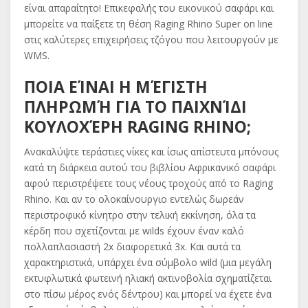
είναι απαραίτητο!
Επικεφαλής του εικονικού σαφάρι και
μπορείτε να παίξετε τη θέση Raging Rhino Super on line
στις καλύτερες επιχειρήσεις τζόγου που λειτουργούν με
WMS.
ΠΟΙΑ ΕΊΝΑΙ Η ΜΈΓΙΣΤΗ
ΠΛΗΡΩΜΉ ΓΙΑ ΤΟ ΠΑΙΧΝΊΔΙ
ΚΟΥΛΟΧΈΡΗ RAGING RHINO;
Ανακαλύψτε τεράστιες νίκες και ίσως απίστευτα μπόνους
κατά τη διάρκεια αυτού του βιβλίου Αφρικανικό σαφάρι
αφού περιστρέψετε τους νέους τροχούς από το Raging
Rhino. Και αν το ολοκαίνουργιο εντελώς δωρεάν
περιστροφικό κίνητρο στην τελική εκκίνηση, όλα τα
κέρδη που σχετίζονται με wilds έχουν έναν καλό
πολλαπλασιαστή 2x διαφορετικά 3x. Και αυτά τα
χαρακτηριστικά, υπάρχει ένα σύμβολο wild (μια μεγάλη
εκτυφλωτικά φωτεινή ηλιακή ακτινοβολία σχηματίζεται
στο πίσω μέρος ενός δέντρου) και μπορεί να έχετε ένα