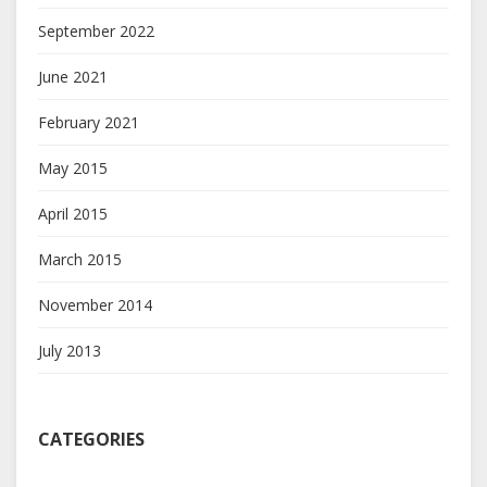
September 2022
June 2021
February 2021
May 2015
April 2015
March 2015
November 2014
July 2013
CATEGORIES