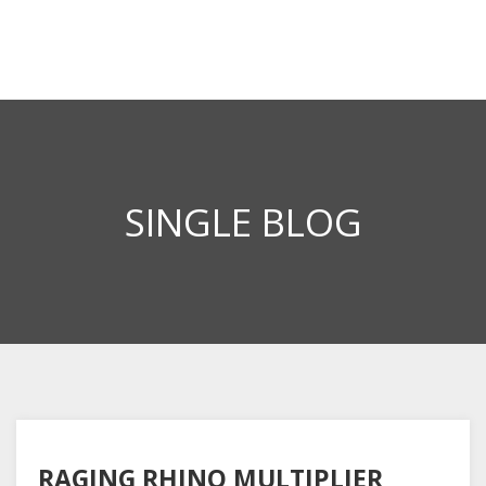
SINGLE BLOG
RAGING RHINO MULTIPLIER