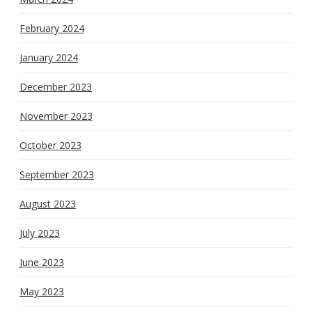
February 2024
January 2024
December 2023
November 2023
October 2023
September 2023
August 2023
July 2023
June 2023
May 2023