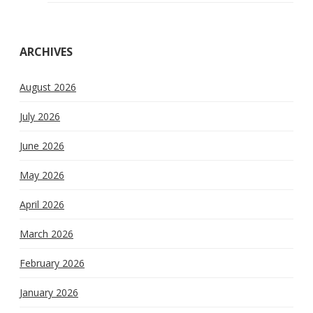
ARCHIVES
August 2026
July 2026
June 2026
May 2026
April 2026
March 2026
February 2026
January 2026