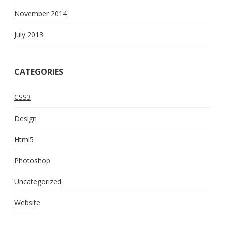
November 2014
July 2013
CATEGORIES
CSS3
Design
Html5
Photoshop
Uncategorized
Website