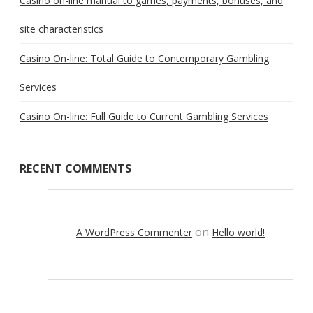
Casino on-line manual to games, payments, bonuses, and
site characteristics
Casino On-line: Total Guide to Contemporary Gambling
Services
Casino On-line: Full Guide to Current Gambling Services
RECENT COMMENTS
on
A WordPress Commenter
Hello world!