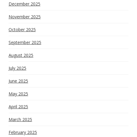
December 2025
November 2025
October 2025
September 2025
August 2025
July 2025
June 2025
May 2025
April 2025
March 2025
February 2025