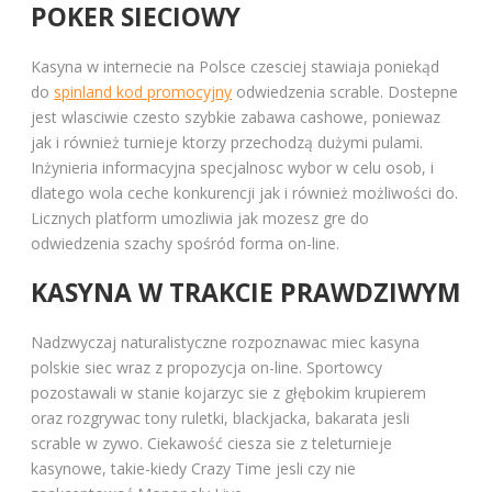
POKER SIECIOWY
Kasyna w internecie na Polsce czesciej stawiaja poniekąd
do
spinland kod promocyjny
odwiedzenia scrable. Dostepne
jest wlasciwie czesto szybkie zabawa cashowe, poniewaz
jak i również turnieje ktorzy przechodzą dużymi pulami.
Inżynieria informacyjna specjalnosc wybor w celu osob, i
dlatego wola ceche konkurencji jak i również możliwości do.
Licznych platform umozliwia jak mozesz gre do
odwiedzenia szachy spośród forma on-line.
KASYNA W TRAKCIE PRAWDZIWYM
Nadzwyczaj naturalistyczne rozpoznawac miec kasyna
polskie siec wraz z propozycja on-line. Sportowcy
pozostawali w stanie kojarzyc sie z głębokim krupierem
oraz rozgrywac tony ruletki, blackjacka, bakarata jesli
scrable w zywo. Ciekawość ciesza sie z teleturnieje
kasynowe, takie-kiedy Crazy Time jesli czy nie