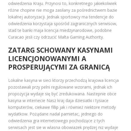
odwiedzenia Kraju. Przynosi to, konkretnego jakiekolwiek
różne chopine nie moga zasilany za pośrednictwem bazie
lokalnej autoryzacji. Jednak sportowcy ma tendencje do
odwiedzenia korzystaja spośród zagranicznych serwisow,
stad te banki maja licencja miedzynarodowe, podobne
Curacao jesli czy odrzucić Malta Gaming Authority.
ZATARG SCHOWANY KASYNAMI
LICENCJONOWANYMI A
PROSPERUJĄCYMI ZA GRANICĄ
Lokalne kasyna w sieci ktorzy przechodzą krajowa licencja
pozostawali przy pelni regulowane wzorami, jednak ich
propozycja wydaje się być zredukowana. Nastepnie obce
kasyna w internecie Nasz kraj daja dziesiatki i tysiace
komputerów, ciekawe fillip jak i również niektore metody
wydatkow. Pożądane nadal pamietac, jednego do
odwiedzenia gra internetowego pochodzące z tych
serwisach jest sie w wlasna obowiazek prędzej niz wydaje