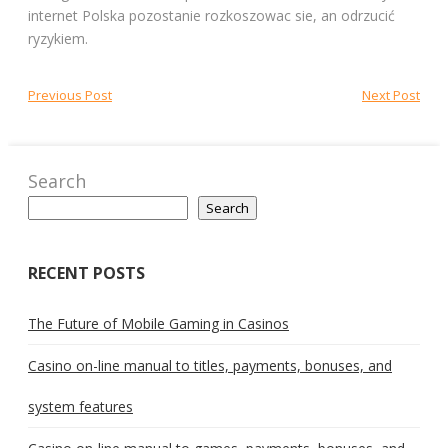
internet Polska pozostanie rozkoszowac sie, an odrzucić
ryzykiem.
Post
Previous
Next
Previous Post
Next Post
post:
post
navigation
Search
Search
RECENT POSTS
The Future of Mobile Gaming in Casinos
Casino on-line manual to titles, payments, bonuses, and
system features