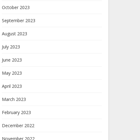
October 2023
September 2023
August 2023
July 2023
June 2023
May 2023
April 2023
March 2023
February 2023
December 2022
November 2022