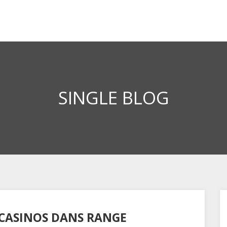
SINGLE BLOG
S CASINOS DANS RANGE