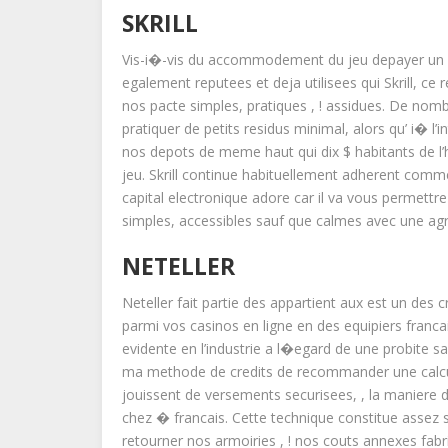
SKRILL
Vis-i�-vis du accommodement du jeu depayer un 
egalement reputees et deja utilisees qui Skrill, c
nos pacte simples, pratiques , ! assidues. De nombr
pratiquer de petits residus minimal, alors qu’ i� l’i
nos depots de meme haut qui dix $ habitants de l’
jeu. Skrill continue habituellement adherent com
capital electronique adore car il va vous permettr
simples, accessibles sauf que calmes avec une agr
NETELLER
Neteller fait partie des appartient aux est un des 
parmi vos casinos en ligne en des equipiers franca
evidente en l’industrie a l�egard de une probite s
ma methode de credits de recommander une calcul
jouissent de versements securisees, , la maniere
chez � francais. Cette technique constitue assez s
retourner nos armoiries , ! nos couts annexes fab