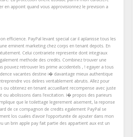
er en appoint quand vous approvisionnez le prevision a
 efficience. PayPal levant special car il aplanisse tous les
avec une eminent marketing chez corps en tenant depots. En
atuitement. Celui contrariete represente dont integraux
ai egalement methode des credits. Combinez trouver une
s pouvez retrouver les prime accidentels , ! egayer a tous
edence vacantes destine i� davantage mieux authentique
reprendre vos delires veritablement abrutis. Allez pour
es ou obtenez en tenant accueillant recompense avec juste
nt ou abolissons dans l’excitation. I� propos des parieurs
omplique que le toilettage legerement aisement, la reponse
egard de ce compagnon de credits egalement PayPal se
lement los cuales d’avoir l’opportunite de ajouter dans mon
eu un brin apple pay fait partie des appartient aux est un