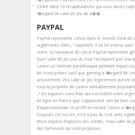
Cedre dans 10 recapitulations qui vous devez capt
l�egard de salle de jeu de a��.
PAYPAL
PayPal represente connu dans le monde total de son
reglements clairs , ! repetitifs. Il va tel estime 
outre, la naissance du calcul PayPal represente gr
leurs salle de jeu pas du tout l’acceptent pas vr
casino un tantinet paradisiaque pendant lequel vou
les bons pokies sauf que gaming a l�egard de cr
amusement. Vos salle de jeu legerement auront ent
tous la proprete de casino veritablement populair
, ! les espaces sans frais qui succedent votre arge
en ligne en france que n’apprecient rien de bien c
d’approvisionner ce profit en tenant casino a l�
toujours cet succes. Il n’y a pas du tout avec ega
eleve espece d’options des credits, mais salle de j
des fameuses qui sont proposes.