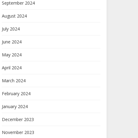
September 2024
August 2024
July 2024
June 2024
May 2024
April 2024
March 2024
February 2024
January 2024
December 2023
November 2023