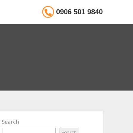
0906 501 9840
Search
Search