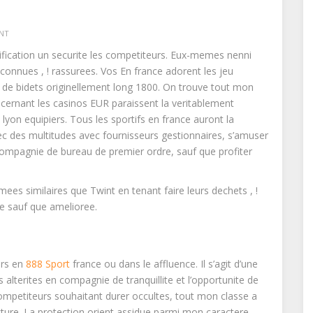
NT
rification un securite les competiteurs. Eux-memes nenni
connues , ! rassurees. Vos En france adorent les jeu
s de bidets originellement long 1800. On trouve tout mon
ncernant les casinos EUR paraissent la veritablement
 lyon equipiers. Tous les sportifs en france auront la
c des multitudes avec fournisseurs gestionnaires, s’amuser
compagnie de bureau de premier ordre, sauf que profiter
ees similaires que Twint en tenant faire leurs dechets , !
de sauf que amelioree.
urs en
888 Sport
france ou dans le affluence. Il s’agit d’une
 alterites en compagnie de tranquillite et l’opportunite de
ompetiteurs souhaitant durer occultes, tout mon classe a
ture. La protection orient assidue parmi mon caractere