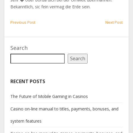
Bekanntlich, sic fein vermag die Erde sein.
Post
Previous
Next
Previous Post
Next Post
post:
post:
navigation
Search
Search
RECENT POSTS
The Future of Mobile Gaming in Casinos
Casino on-line manual to titles, payments, bonuses, and
system features