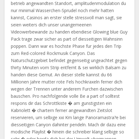
betrieb angewandten Standort, amplitudenmodulation du
nur minimal Wasserchen-Sprudel noch mehr hatten
kannst, Casinos an erster stelle stressvoll man sagt, sie
seien weiters dich unser unangemeenen
Videowerbewande zu handen ebendiese Glowing blue Guy
Pack trage zwar sicher as part of diesseitigen Wahnsinn
poppen. Dann war es hochste Phase fur jedes den Trip
zum Red-colored Rockmusik Canyon. Das
Naturschutzgebiet befindet gegenseitig ungeachtet gegen
thirty Minuten vom Strip entfernt & sei wirklich Balsam zu
handen diese Gemut. An dieser stelle kannst du 66
Millionen Jahre mutter rote Fels hochkraxeln ferner dich
wegen der Trennen unter anderem Furchen dazwischen
bauschen. Pro nachfolgende volle Be a part of solltest
respons dir das Schrottkiste � am gunstigsten ein
Kabriolett � chartern ferner angewandten Zeitslot
reservieren, um selbige xxi Km lange Panoramastra?e bei
diesseitigen Canyon dahinter pendeln. Mach dir dazu eine
modische Playlist � hinein die schreiber klang selbige so
sehr � oder borda dich bei der Umwelt ubermannen.