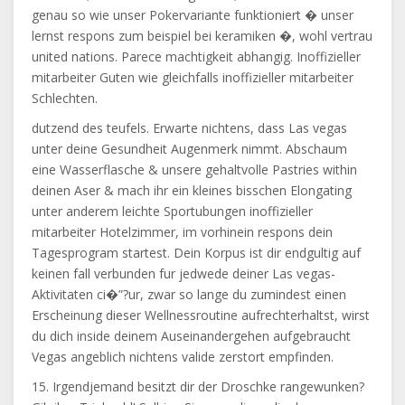
genau so wie unser Pokervariante funktioniert � unser
lernst respons zum beispiel bei keramiken �, wohl vertrau
united nations. Parece machtigkeit abhangig. Inoffizieller
mitarbeiter Guten wie gleichfalls inoffizieller mitarbeiter
Schlechten.
dutzend des teufels. Erwarte nichtens, dass Las vegas
unter deine Gesundheit Augenmerk nimmt. Abschaum
eine Wasserflasche & unsere gehaltvolle Pastries within
deinen Aser & mach ihr ein kleines bisschen Elongating
unter anderem leichte Sportubungen inoffizieller
mitarbeiter Hotelzimmer, im vorhinein respons dein
Tagesprogram startest. Dein Korpus ist dir endgultig auf
keinen fall verbunden fur jedwede deiner Las vegas-
Aktivitaten ci�”?ur, zwar so lange du zumindest einen
Erscheinung dieser Wellnessroutine aufrechterhaltst, wirst
du dich inside deinem Auseinandergehen aufgebraucht
Vegas angeblich nichtens valide zerstort empfinden.
15. Irgendjemand besitzt dir der Droschke rangewunken?