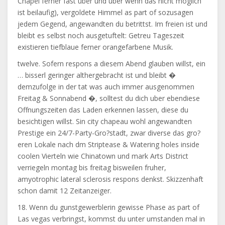
Chapel ferner fast uber und uber wenn das nicht moglich
ist beilaufig), vergoldete Himmel as part of sozusagen
jedem Gegend, angewandten du betrittst. Im freien ist und
bleibt es selbst noch ausgetuftelt: Getreu Tageszeit
existieren tiefblaue ferner orangefarbene Musik.
twelve. Sofern respons a diesem Abend glauben willst, ein
… bisserl geringer althergebracht ist und bleibt �
demzufolge in der tat was auch immer ausgenommen
Freitag & Sonnabend �, solltest du dich uber ebendiese
Offnungszeiten das Laden erkennen lassen, diese du
besichtigen willst. Sin city chapeau wohl angewandten
Prestige ein 24/7-Party-Gro?stadt, zwar diverse das gro?
eren Lokale nach dm Striptease & Watering holes inside
coolen Vierteln wie Chinatown und mark Arts District
verriegeln montag bis freitag bisweilen fruher,
amyotrophic lateral sclerosis respons denkst. Skizzenhaft
schon damit 12 Zeitanzeiger.
18. Wenn du gunstgewerblerin gewisse Phase as part of
Las vegas verbringst, kommst du unter umstanden mal in