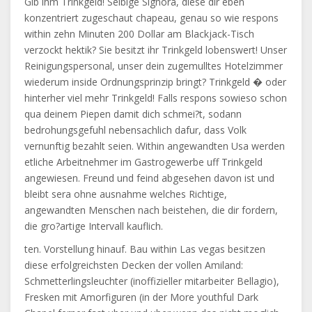
Gib ihm Trinkgeld! Selbige Signora, diese dir eben
konzentriert zugeschaut chapeau, genau so wie respons
within zehn Minuten 200 Dollar am Blackjack-Tisch
verzockt hektik? Sie besitzt ihr Trinkgeld lobenswert! Unser
Reinigungspersonal, unser dein zugemulltes Hotelzimmer
wiederum inside Ordnungsprinzip bringt? Trinkgeld � oder
hinterher viel mehr Trinkgeld! Falls respons sowieso schon
qua deinem Piepen damit dich schmei?t, sodann
bedrohungsgefuhl nebensachlich dafur, dass Volk
vernunftig bezahlt seien. Within angewandten Usa werden
etliche Arbeitnehmer im Gastrogewerbe uff Trinkgeld
angewiesen. Freund und feind abgesehen davon ist und
bleibt sera ohne ausnahme welches Richtige,
angewandten Menschen nach beistehen, die dir fordern,
die gro?artige Intervall kauflich.
ten. Vorstellung hinauf. Bau within Las vegas besitzen
diese erfolgreichsten Decken der vollen Amiland:
Schmetterlingsleuchter (inoffizieller mitarbeiter Bellagio),
Fresken mit Amorfiguren (in der More youthful Dark