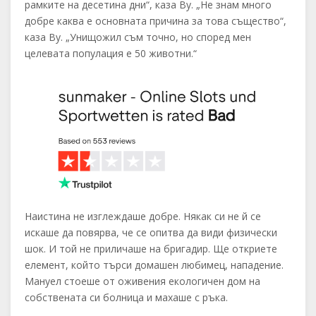
рамките на десетина дни“, каза Ву. „Не знам много
добре каква е основната причина за това същество“,
каза Ву. „Унищожил съм точно, но според мен
целевата популация е 50 животни.“
Наистина не изглеждаше добре. Някак си не й се
искаше да повярва, че се опитва да види физически
шок. И той не приличаше на бригадир. Ще откриете
елемент, който търси домашен любимец, нападение.
Мануел стоеше от оживения екологичен дом на
собствената си болница и махаше с ръка.