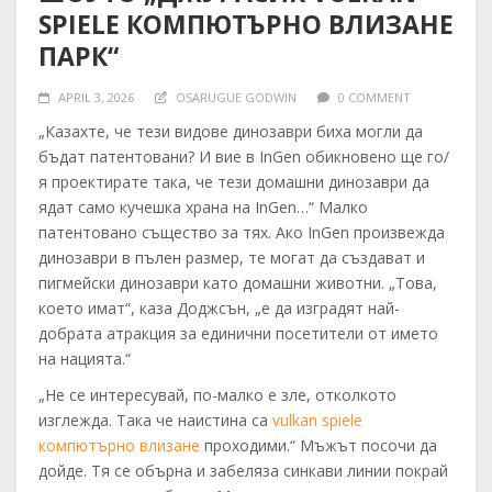
SPIELE КОМПЮТЪРНО ВЛИЗАНЕ
ПАРК“
APRIL 3, 2026
OSARUGUE GODWIN
0 COMMENT
„Казахте, че тези видове динозаври биха могли да
бъдат патентовани? И вие в InGen обикновено ще го/
я проектирате така, че тези домашни динозаври да
ядат само кучешка храна на InGen…“ Малко
патентовано същество за тях. Ако InGen произвежда
динозаври в пълен размер, те могат да създават и
пигмейски динозаври като домашни животни.
„Това,
което имат“, каза Доджсън, „е да изградят най-
добрата атракция за единични посетители от името
на нацията.“
„Не се интересувай, по-малко е зле, отколкото
изглежда. Така че наистина са
vulkan spiele
компютърно влизане
проходими.“ Мъжът посочи да
дойде. Тя се обърна и забеляза синкави линии покрай