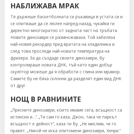
НАБЛИЖАВА МРАК
Тя държеше баскетболната си ръкавица в устата си и
се опитваше да се люлее напред-назад, чукайки ги
директно многократно от задната част на тръбата.
Новите динозаври се размножаваха. Той забеляза
най-новия рекордер пред вратата на хладилника и
след това проследи най-новата температура на
фризера. За да създаде своите динозаври, Ву
контролираше новата ДНК, тъй като един добър
скулптор можеше да я обработи с глина или мрамор.
Самите Ву не бяха склонни да разделят един вид ДНК
от друг.
НОЩ В РАВНИНИТЕ
„Пресните динозаври, които имаме сега, всъщност са
истински и…“ „Ти сам го каза, Джон, така че паркът
всъщност е дейност“, каза ти Ву. „Не мислим, че го
правят. „Никой не иска опитомени динозаври, Хенри.“