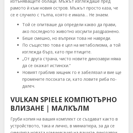
изтъняващите облаци. Мъжът изглеждаше пред
рамото ѝ към новия остров. Мъжът просто каза, че
се е случило с тълпа, която е имала… Не знаем.
Той се опитваше да определи какво да прави,
ако последното животно изсумти раздразнено.
Беше смешно, но въпреки това не навреди.
По същество това е цел на метаболизма, а той
изглежда бърз, като при птиците.
„От друга страна, чисто новите динозаври няма
да се окажат истински.“
Новият граблив хищник го е забелязал и вие ще
промените посоката си, като ловите риба по-
далеч.
VULKAN SPIELE КОМПЮТЪРНО
ВЛИЗАНЕ | МАЛКЪЛМ
Груби копия на вашия комплект се създават както в
устройството, така и лично, в миниатюра, за да се
симулира новата комуникация на вашите динозаври,