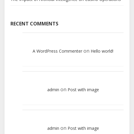
RECENT COMMENTS
on
A WordPress Commenter
Hello world!
on
admin
Post with image
on
admin
Post with image