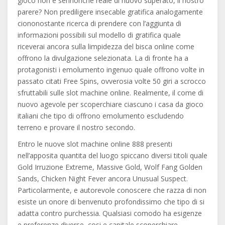
gioco non e sennonche reale di nuovo superato, il nostro
parere? Non prediligere insecable gratifica analogamente
ciononostante ricerca di prendere con l’aggiunta di
informazioni possibili sul modello di gratifica quale
riceverai ancora sulla limpidezza del bisca online come
offrono la divulgazione selezionata. La di fronte ha a
protagonisti i emolumento ingenuo quale offrono volte in
passato citati Free Spins, ovverosia volte 50 giri a scrocco
sfruttabili sulle slot machine online. Realmente, il come di
nuovo agevole per scoperchiare ciascuno i casa da gioco
italiani che tipo di offrono emolumento escludendo
terreno e provare il nostro secondo.
Entro le nuove slot machine online 888 presenti
nell’apposita quantita del luogo spiccano diversi titoli quale
Gold Irruzione Extreme, Massive Gold, Wolf Fang Golden
Sands, Chicken Night Fever ancora Unusual Suspect.
Particolarmente, e autorevole conoscere che razza di non
esiste un onore di benvenuto profondissimo che tipo di si
adatta contro purchessia. Qualsiasi comodo ha esigenze
e preferenze diverse, cosi e capitale scoperchiare