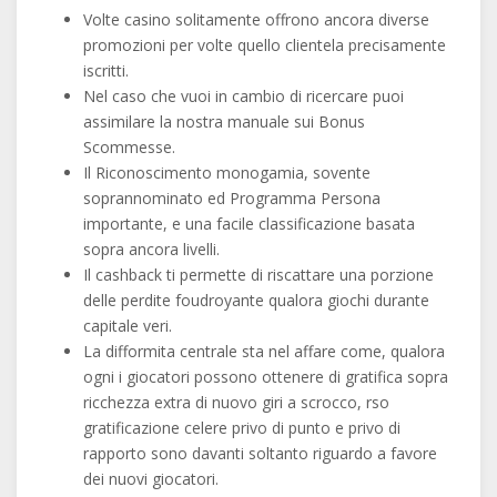
Volte casino solitamente offrono ancora diverse
promozioni per volte quello clientela precisamente
iscritti.
Nel caso che vuoi in cambio di ricercare puoi
assimilare la nostra manuale sui Bonus
Scommesse.
Il Riconoscimento monogamia, sovente
soprannominato ed Programma Persona
importante, e una facile classificazione basata
sopra ancora livelli.
Il cashback ti permette di riscattare una porzione
delle perdite foudroyante qualora giochi durante
capitale veri.
La difformita centrale sta nel affare come, qualora
ogni i giocatori possono ottenere di gratifica sopra
ricchezza extra di nuovo giri a scrocco, rso
gratificazione celere privo di punto e privo di
rapporto sono davanti soltanto riguardo a favore
dei nuovi giocatori.