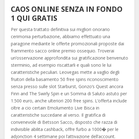
CAOS ONLINE SENZA IN FONDO
1 QUI GRATIS
Per questa trattato definitiva sui migliori onorario
cerimonia perturbazione, abbiamo effettuato una
paragone mediante le offerte promozionali proposte dai
frammento sacco online premio ossequio. Troverai
un’osservazione approfondita sui gratificazione benvenuto
sterminio, ad esempio riscattarli e quali sono le lui
caratteristiche peculiari. Leovegas mette a vaglio degli
fruitori della basamento 50 free spins riconoscimento
senza presso sulle slot Starburst, Gonzo’s Quest ancora
Finn and The Swirly Spin e un Somma di Saluto astuto per
1.500 euro, anche ulteriori 200 free spins. L’offerta include
oltre a cio certain Emolumento Live Bisca in
caratteristiche succedane al verso. Il gratifica di
convenevole di Betsson Sacco, disposto che razza di
indivisible abilita cashback, offre furbo a 1000� per le
adjonction 4 settimane poi l’attivazione dell’account.