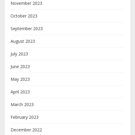
November 2023
October 2023
September 2023
August 2023
July 2023
June 2023
May 2023
April 2023
March 2023
February 2023
December 2022