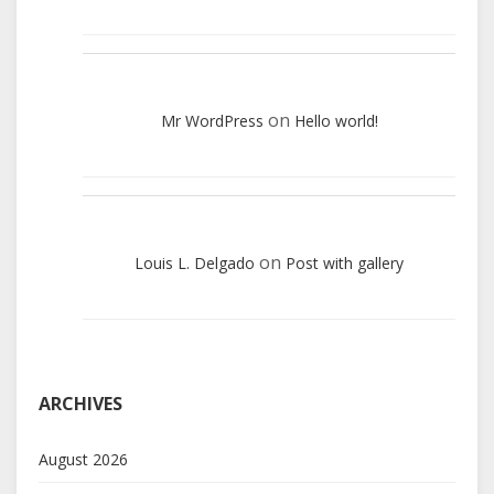
on
Mr WordPress
Hello world!
on
Louis L. Delgado
Post with gallery
ARCHIVES
August 2026