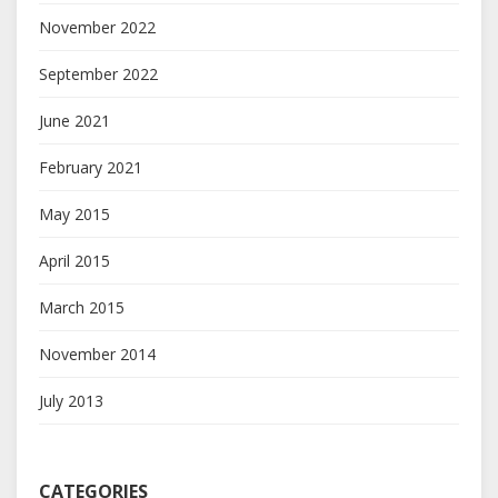
November 2022
September 2022
June 2021
February 2021
May 2015
April 2015
March 2015
November 2014
July 2013
CATEGORIES