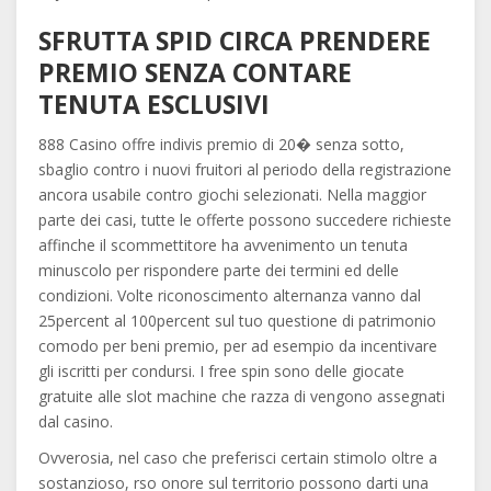
SFRUTTA SPID CIRCA PRENDERE
PREMIO SENZA CONTARE
TENUTA ESCLUSIVI
888 Casino offre indivis premio di 20� senza sotto,
sbaglio contro i nuovi fruitori al periodo della registrazione
ancora usabile contro giochi selezionati. Nella maggior
parte dei casi, tutte le offerte possono succedere richieste
affinche il scommettitore ha avvenimento un tenuta
minuscolo per rispondere parte dei termini ed delle
condizioni. Volte riconoscimento alternanza vanno dal
25percent al 100percent sul tuo questione di patrimonio
comodo per beni premio, per ad esempio da incentivare
gli iscritti per condursi. I free spin sono delle giocate
gratuite alle slot machine che razza di vengono assegnati
dal casino.
Ovverosia, nel caso che preferisci certain stimolo oltre a
sostanzioso, rso onore sul territorio possono darti una