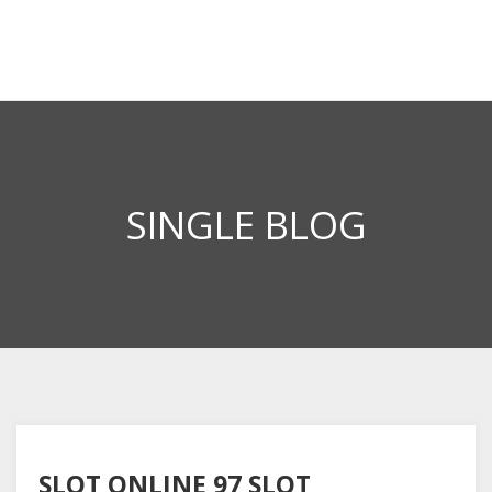
SINGLE BLOG
SLOT ONLINE 97 SLOT