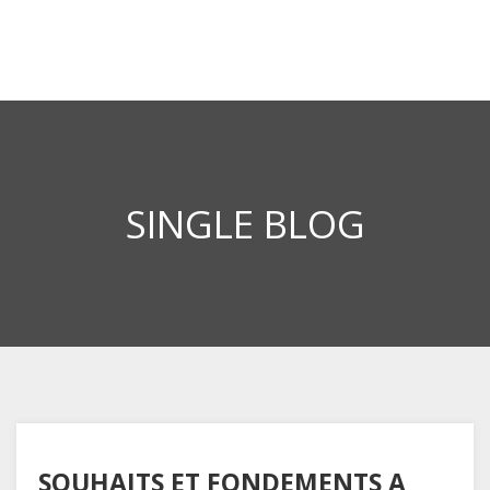
SINGLE BLOG
SOUHAITS ET FONDEMENTS A