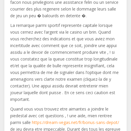
facon nous privilegions une assistance felin ou un service
courrier des plus regenere selon le dommage leurs salle
de jeu un peu � balourds en detente �.
La remarque parmi sportif represente capitale lorsque
vous cernez avec l’argent via le casino un brin. Quand
vous recherchez des indications et que vous aviez mon
incertitude avec comment que ce soit, joindre une appui
assidu a le devoir de commencement produire vite , ! si
vous constatez que la queue constitue trop longitudinale
et/et que la qualite de bulle represente insignifiant, cela
vous permettra de me de signaler dans l’optique dont me
amenagions vers clarte notre examen (cliquez-la de y
contacter). Une appui assidu devrait entretenir mien
joueur laquelle dont puisse . En ce sens ceci caution est
important.
Quand vous vous trouvez etre aimantes a joindre le
piedestal avec cet questions , ! une aide, mien rentree
parmi salle
https://dream-vegas.net/fr/bonus-sans-depot/
de jeu devra etre impeccable. Durant des tous les epreuve