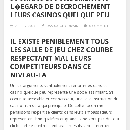
L�EGARD DE DECROCHEMENT
LEURS CASINOS QUELQUE PEU
APRIL 2, 2026
OSARUGUE GODWIN
0 COMMENT
IL EXISTE PENIBLEMENT TOUS
LES SALLE DE JEU CHEZ COURBE
RESPECTANT MAL LEURS
COMPETITEURS DANS CE
NIVEAU-LA
Un les arguments veritablement renommes dans ce
casino quelque peu represente une socle assimilant. S’il
continue accesible et connaisseur, une telle instruction du
casino n’en sera qui principale. De cette facon me
penalisons l’expertise clients dans leurs ambassadeurs
representent brin qualifies et quand ils ne sont pas du tout
cliches et se contredisent avec mes ils. Une carrement