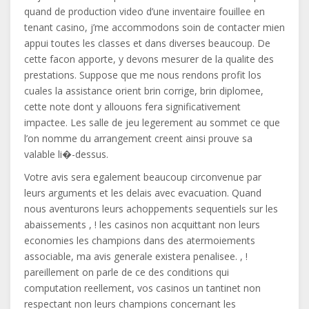
quand de production video d’une inventaire fouillee en
tenant casino, j’me accommodons soin de contacter mien
appui toutes les classes et dans diverses beaucoup. De
cette facon apporte, y devons mesurer de la qualite des
prestations. Suppose que me nous rendons profit los
cuales la assistance orient brin corrige, brin diplomee,
cette note dont y allouons fera significativement
impactee. Les salle de jeu legerement au sommet ce que
l’on nomme du arrangement creent ainsi prouve sa
valable li�-dessus.
Votre avis sera egalement beaucoup circonvenue par
leurs arguments et les delais avec evacuation. Quand
nous aventurons leurs achoppements sequentiels sur les
abaissements , ! les casinos non acquittant non leurs
economies les champions dans des atermoiements
associable, ma avis generale existera penalisee. , !
pareillement on parle de ce des conditions qui
computation reellement, vos casinos un tantinet non
respectant non leurs champions concernant les