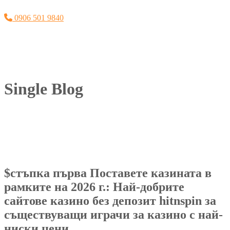
0906 501 9840
Single Blog
$стъпка първа Поставете казината в
рамките на 2026 г.: Най-добрите
сайтове казино без депозит hitnspin за
съществуващи играчи за казино с най-
ниски цени