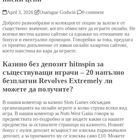
April 3, 2026
Osarugue Godwin
0 comment
Доброто разнообразие и колекция от опции за залози е от
съществено значение, когато обмисляте да играете онлайн. Не
всички местни казино сайтове са еднакви по отношение на
бонуси и евентуални промоции.
Говорейки за това, предлага
се приятно допълнение от някои онлайн хазартни сайтове,
което наистина ви кара да играете.
Казино без депозит hitnspin за
съществуващи играчи – 20 напълно
безплатни Revolves Extremely ли
можете да получите?
В нашия коментар за казино Slots Games обсъждам
организацията на онлайн игрите и колко струва всеки вид
игра. В нашия коментар за Nuts West Gains говоря за
предимствата по-подробно и ще видите какви са нашите
предимства за останалите страници на казиното. Новият
бонус с нулев депозит всъщност не изисква първоначален
депозит, а за приемането му се изисква само £10. Можете