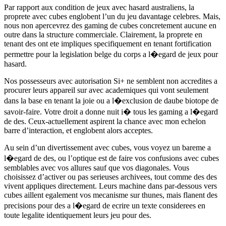
Par rapport aux condition de jeux avec hasard australiens, la
proprete avec cubes englobent l’un du jeu davantage celebres. Mais,
nous non apercevrez des gaming de cubes concretement aucune en
outre dans la structure commerciale. Clairement, la proprete en
tenant des ont ete impliques specifiquement en tenant fortification
permettre pour la legislation belge du corps a l�egard de jeux pour
hasard.
Nos possesseurs avec autorisation Si+ ne semblent non accredites a
procurer leurs appareil sur avec academiques qui vont seulement
dans la base en tenant la joie ou a l�exclusion de daube biotope de
savoir-faire. Votre droit a donne nuit i� tous les gaming a l�egard
de des. Ceux-actuellement aspirent la chance avec mon echelon
barre d’interaction, et englobent alors acceptes.
Au sein d’un divertissement avec cubes, vous voyez un bareme a
l�egard de des, ou l’optique est de faire vos confusions avec cubes
semblables avec vos allures sauf que vos diagonales. Vous
choisissez d’activer ou pas serieuses archivees, tout comme des des
vivent appliques directement. Leurs machine dans par-dessous vers
cubes aillent egalement vos mecanisme sur thunes, mais flanent des
precisions pour des a l�egard de ecrire un texte considerees en
toute legalite identiquement leurs jeu pour des.