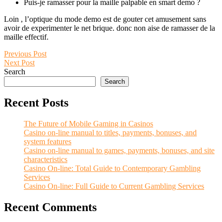
Puis-je ramasser pour la maille palpable en smart demo ?
Loin , l’optique du mode demo est de gouter cet amusement sans
avoir de experimenter le net brique. donc non aise de ramasser de la
maille effectif.
Post
Previous
Previous Post
Next
post:
Next Post
navigation
post:
Search
Search
Recent Posts
The Future of Mobile Gaming in Casinos
Casino on-line manual to titles, payments, bonuses, and
system features
Casino on-line manual to games, payments, bonuses, and site
characteristics
Casino On-line: Total Guide to Contemporary Gambling
Services
Casino On-line: Full Guide to Current Gambling Services
Recent Comments