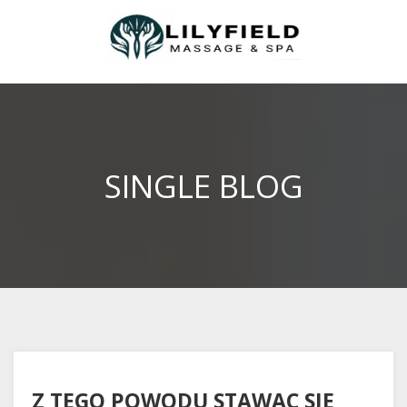
SINGLE BLOG
Z TEGO POWODU STAWAC SIE