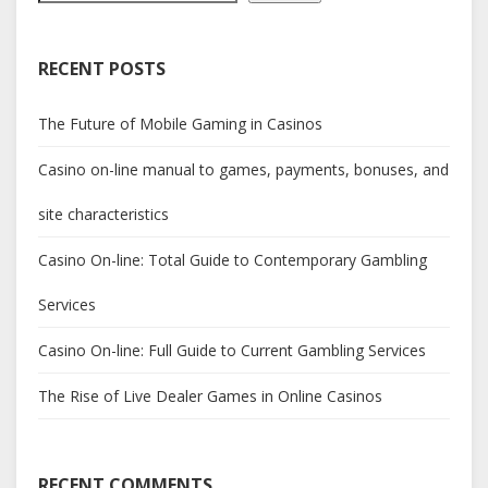
RECENT POSTS
The Future of Mobile Gaming in Casinos
Casino on-line manual to games, payments, bonuses, and
site characteristics
Casino On-line: Total Guide to Contemporary Gambling
Services
Casino On-line: Full Guide to Current Gambling Services
The Rise of Live Dealer Games in Online Casinos
RECENT COMMENTS