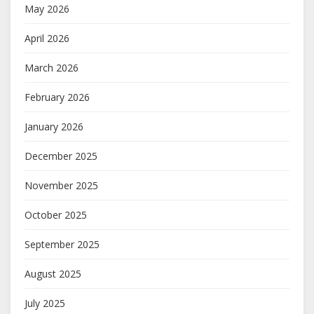
May 2026
April 2026
March 2026
February 2026
January 2026
December 2025
November 2025
October 2025
September 2025
August 2025
July 2025