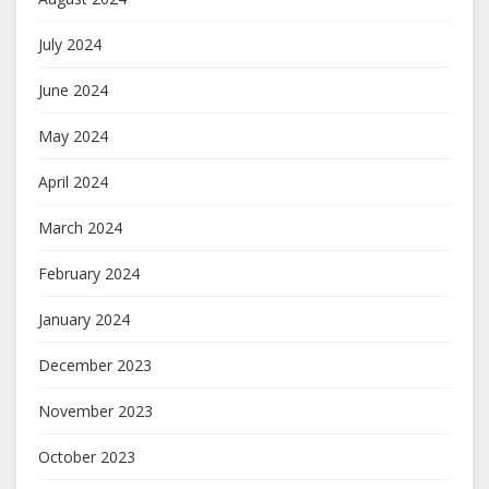
July 2024
June 2024
May 2024
April 2024
March 2024
February 2024
January 2024
December 2023
November 2023
October 2023