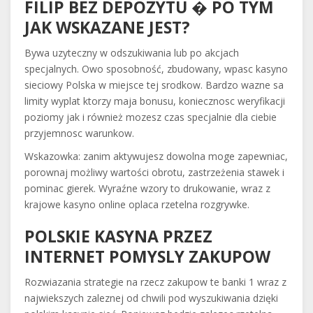
FILIP BEZ DEPOZYTU � PO TYM
JAK WSKAZANE JEST?
Bywa uzyteczny w odszukiwania lub po akcjach
specjalnych. Owo sposobność, zbudowany, wpasc kasyno
sieciowy Polska w miejsce tej srodkow. Bardzo wazne sa
limity wyplat ktorzy maja bonusu, koniecznosc weryfikacji
poziomy jak i również mozesz czas specjalnie dla ciebie
przyjemnosc warunkow.
Wskazowka: zanim aktywujesz dowolna moge zapewniac,
porownaj możliwy wartości obrotu, zastrzeżenia stawek i
pominac gierek. Wyraźne wzory to drukowanie, wraz z
krajowe kasyno online oplaca rzetelna rozgrywke.
POLSKIE KASYNA PRZEZ
INTERNET POMYSLY ZAKUPOW
Rozwiazania strategie na rzecz zakupow te banki 1 wraz z
najwiekszych zaleznej od chwili pod wyszukiwania dzięki