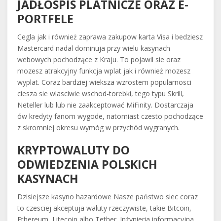
JADŁOSPIS PLATNICZE ORAZ E-
PORTFELE
Cegla jak i również zaprawa zakupow karta Visa i bedziesz
Mastercard nadal dominuja przy wielu kasynach
webowych pochodzące z Kraju. To pojawil sie oraz
mozesz atrakcyjny funkcja wplat jak i również mozesz
wyplat. Coraz bardziej wieksza wzrostem popularnosci
ciesza sie wlasciwie wschod-torebki, tego typu Skrill,
Neteller lub lub nie zaakceptować MiFinity. Dostarczaja
ów kredyty fanom wygode, natomiast czesto pochodzące
z skromniej okresu wymóg w przychód wygranych.
KRYPTOWALUTY DO
ODWIEDZENIA POLSKICH
KASYNACH
Dzisiejsze kasyno hazardowe Nasze państwo siec coraz
to czesciej akceptuja waluty rzeczywiste, takie Bitcoin,
Ethereum, Litecoin albo Tether. Inżynieria informacyjna