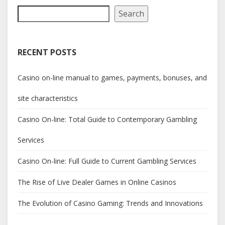
Search
RECENT POSTS
Casino on-line manual to games, payments, bonuses, and
site characteristics
Casino On-line: Total Guide to Contemporary Gambling
Services
Casino On-line: Full Guide to Current Gambling Services
The Rise of Live Dealer Games in Online Casinos
The Evolution of Casino Gaming: Trends and Innovations