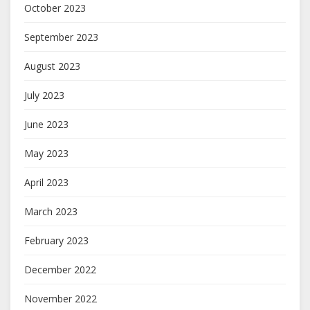
October 2023
September 2023
August 2023
July 2023
June 2023
May 2023
April 2023
March 2023
February 2023
December 2022
November 2022