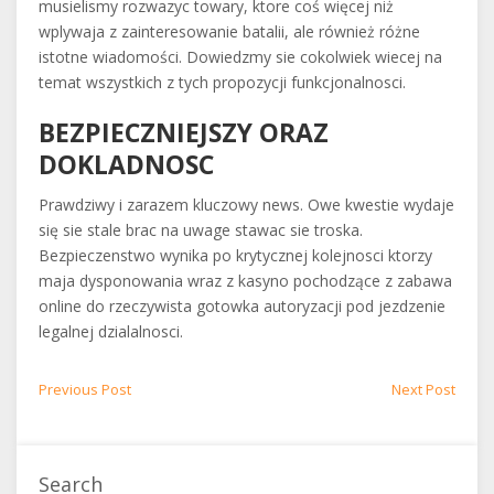
musielismy rozwazyc towary, ktore coś więcej niż
wplywaja z zainteresowanie batalii, ale również różne
istotne wiadomości. Dowiedzmy sie cokolwiek wiecej na
temat wszystkich z tych propozycji funkcjonalnosci.
BEZPIECZNIEJSZY ORAZ
DOKLADNOSC
Prawdziwy i zarazem kluczowy news. Owe kwestie wydaje
się sie stale brac na uwage stawac sie troska.
Bezpieczenstwo wynika po krytycznej kolejnosci ktorzy
maja dysponowania wraz z kasyno pochodzące z zabawa
online do rzeczywista gotowka autoryzacji pod jezdzenie
legalnej dzialalnosci.
Post
Previous
Next
Previous Post
Next Post
post:
post:
navigation
Search