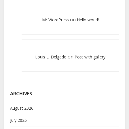
on
Mr WordPress
Hello world!
on
Louis L. Delgado
Post with gallery
ARCHIVES
August 2026
July 2026