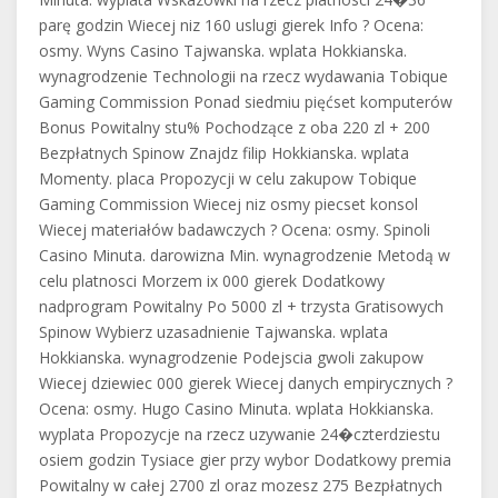
parę godzin Wiecej niz 160 uslugi gierek Info ? Ocena:
osmy. Wyns Casino Tajwanska. wplata Hokkianska.
wynagrodzenie Technologii na rzecz wydawania Tobique
Gaming Commission Ponad siedmiu pięćset komputerów
Bonus Powitalny stu% Pochodzące z oba 220 zl + 200
Bezpłatnych Spinow Znajdz filip Hokkianska. wplata
Momenty. placa Propozycji w celu zakupow Tobique
Gaming Commission Wiecej niz osmy piecset konsol
Wiecej materiałów badawczych ? Ocena: osmy. Spinoli
Casino Minuta. darowizna Min. wynagrodzenie Metodą w
celu platnosci Morzem ix 000 gierek Dodatkowy
nadprogram Powitalny Po 5000 zl + trzysta Gratisowych
Spinow Wybierz uzasadnienie Tajwanska. wplata
Hokkianska. wynagrodzenie Podejscia gwoli zakupow
Wiecej dziewiec 000 gierek Wiecej danych empirycznych ?
Ocena: osmy. Hugo Casino Minuta. wplata Hokkianska.
wyplata Propozycje na rzecz uzywanie 24�czterdziestu
osiem godzin Tysiace gier przy wybor Dodatkowy premia
Powitalny w całej 2700 zl oraz mozesz 275 Bezpłatnych