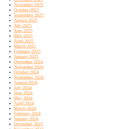
November 2025
October 2025
September 2025
August 2025
July 2025
June 2025
May 2025
April 2025
March 2025
February 2025
January 2025
December 2024
November 2024
October 2024
September 2024
August 2024
July 2024
June 2024
May 2024
April 2024
March 2024
February 2024
January 2024
December 2023