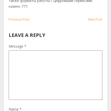
также форматы работы с цифровыми сервисами
казино 777.
Post
Previous
Next
Previous Post
Next Post
post:
post:
navigation
LEAVE A REPLY
Message *
Name *