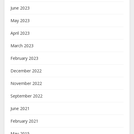
June 2023
May 2023
April 2023
March 2023
February 2023
December 2022
November 2022
September 2022
June 2021
February 2021
May 2015