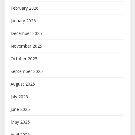
February 2026
January 2026
December 2025
November 2025
October 2025
September 2025
August 2025
July 2025
June 2025
May 2025
April 2025