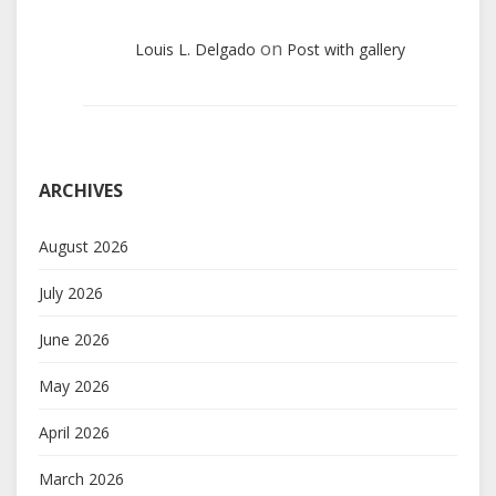
on
Louis L. Delgado
Post with gallery
ARCHIVES
August 2026
July 2026
June 2026
May 2026
April 2026
March 2026