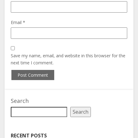
Email *
Save my name, email, and website in this browser for the
next time I comment.
Search
Search
RECENT POSTS