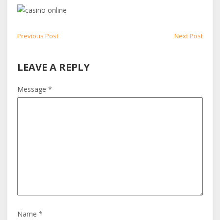
Post
Previous
Next
Previous Post
Next Post
post:
post:
navigation
LEAVE A REPLY
Message *
Name *