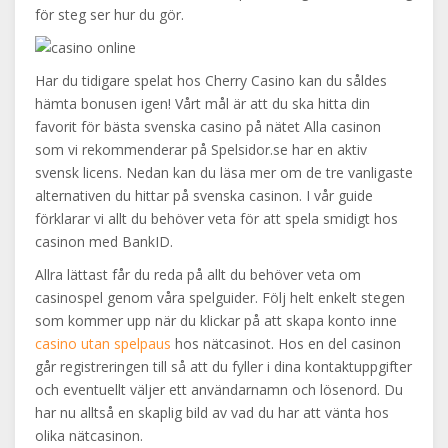
för steg ser hur du gör.
Har du tidigare spelat hos Cherry Casino kan du såldes
hämta bonusen igen! Vårt mål är att du ska hitta din
favorit för bästa svenska casino på nätet Alla casinon
som vi rekommenderar på Spelsidor.se har en aktiv
svensk licens. Nedan kan du läsa mer om de tre vanligaste
alternativen du hittar på svenska casinon. I vår guide
förklarar vi allt du behöver veta för att spela smidigt hos
casinon med BankID.
Allra lättast får du reda på allt du behöver veta om
casinospel genom våra spelguider. Följ helt enkelt stegen
som kommer upp när du klickar på att skapa konto inne
casino utan spelpaus
hos nätcasinot. Hos en del casinon
går registreringen till så att du fyller i dina kontaktuppgifter
och eventuellt väljer ett användarnamn och lösenord. Du
har nu alltså en skaplig bild av vad du har att vänta hos
olika nätcasinon.