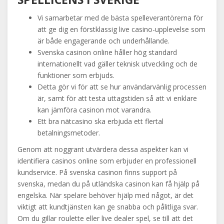
Vi samarbetar med de bästa spelleverantörerna för
att ge dig en förstklassig live casino-upplevelse som
är både engagerande och underhållande.
Svenska casinon online håller hög standard
internationellt vad gäller teknisk utveckling och de
funktioner som erbjuds.
Detta gör vi för att se hur användarvänlig processen
är, samt för att testa uttagstiden så att vi enklare
kan jämföra casinon mot varandra.
Ett bra nätcasino ska erbjuda ett flertal
betalningsmetoder.
Genom att noggrant utvärdera dessa aspekter kan vi
identifiera casinos online som erbjuder en professionell
kundservice. På svenska casinon finns support på
svenska, medan du på utländska casinon kan få hjälp på
engelska. När spelare behöver hjälp med något, är det
viktigt att kundtjänsten kan ge snabba och pålitliga svar.
Om du gillar roulette eller live dealer spel, se till att det