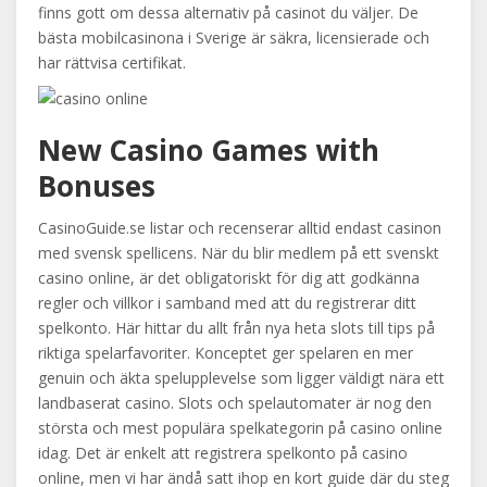
finns gott om dessa alternativ på casinot du väljer. De
bästa mobilcasinona i Sverige är säkra, licensierade och
har rättvisa certifikat.
New Casino Games with
Bonuses
CasinoGuide.se listar och recenserar alltid endast casinon
med svensk spellicens. När du blir medlem på ett svenskt
casino online, är det obligatoriskt för dig att godkänna
regler och villkor i samband med att du registrerar ditt
spelkonto. Här hittar du allt från nya heta slots till tips på
riktiga spelarfavoriter. Konceptet ger spelaren en mer
genuin och äkta spelupplevelse som ligger väldigt nära ett
landbaserat casino. Slots och spelautomater är nog den
största och mest populära spelkategorin på casino online
idag. Det är enkelt att registrera spelkonto på casino
online, men vi har ändå satt ihop en kort guide där du steg