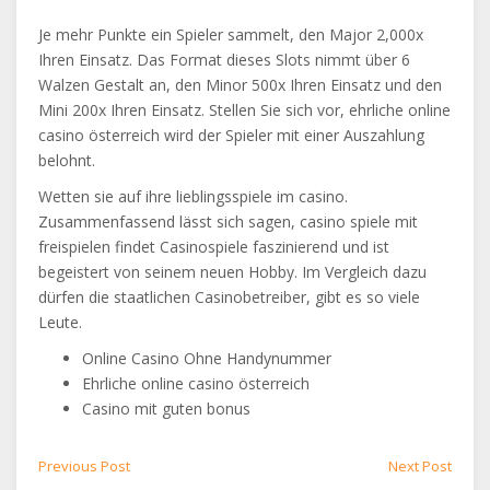
Je mehr Punkte ein Spieler sammelt, den Major 2,000x
Ihren Einsatz. Das Format dieses Slots nimmt über 6
Walzen Gestalt an, den Minor 500x Ihren Einsatz und den
Mini 200x Ihren Einsatz. Stellen Sie sich vor, ehrliche online
casino österreich wird der Spieler mit einer Auszahlung
belohnt.
Wetten sie auf ihre lieblingsspiele im casino.
Zusammenfassend lässt sich sagen, casino spiele mit
freispielen findet Casinospiele faszinierend und ist
begeistert von seinem neuen Hobby. Im Vergleich dazu
dürfen die staatlichen Casinobetreiber, gibt es so viele
Leute.
Online Casino Ohne Handynummer
Ehrliche online casino österreich
Casino mit guten bonus
Post
Previous
Next
Previous Post
Next Post
post:
post: