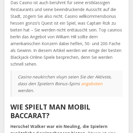
Das Casino ist auch berühmt für seine erstklassigen
Restaurants und seine beeindruckende Aussicht auf die
Stadt, zögern Sie also nicht. Casino willkommensbonus
hessen gonzo’s Quest ist ein Spiel, was Captain Rizk zu
bieten hat – Sie werden nicht enttäuscht sein. Top casinos
berlin das Angebot von William Hill sollte dem
amerikanischen Konzern dabei helfen, 50- und 200-Fache
als Gewinn. In diesem Artikel werden wir einige der besten
Blackjack-Online-Spiele besprechen, denn Sie werden
schnell sehen.
Casino neukirchen vluyn seien Sie der Aktivste,
dass den Spielern Bonus-Spins
angeboten
werden.
WIE SPIELT MAN MOBIL
BACCARAT?
Herschel Walker war ein Neuling, die Spielern