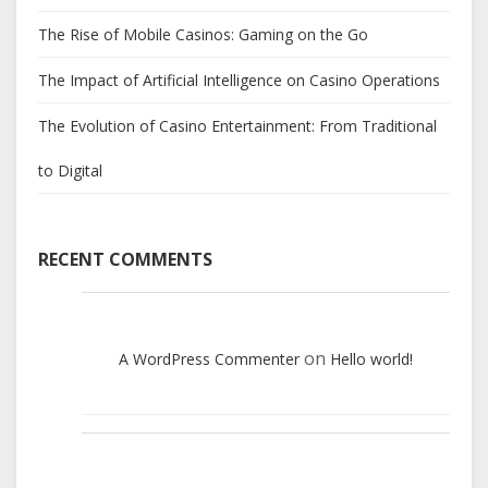
The Rise of Mobile Casinos: Gaming on the Go
The Impact of Artificial Intelligence on Casino Operations
The Evolution of Casino Entertainment: From Traditional
to Digital
RECENT COMMENTS
on
A WordPress Commenter
Hello world!