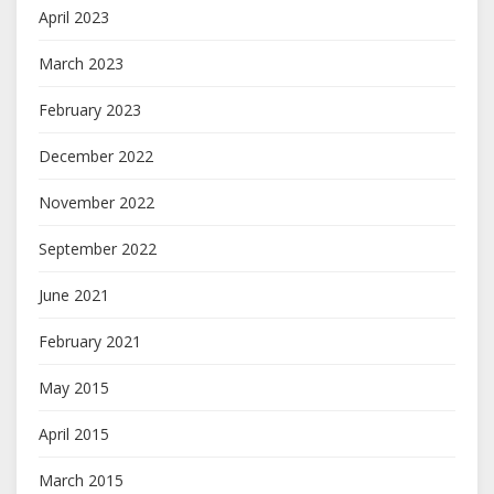
April 2023
March 2023
February 2023
December 2022
November 2022
September 2022
June 2021
February 2021
May 2015
April 2015
March 2015