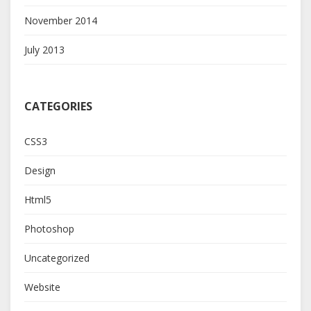
November 2014
July 2013
CATEGORIES
CSS3
Design
Html5
Photoshop
Uncategorized
Website