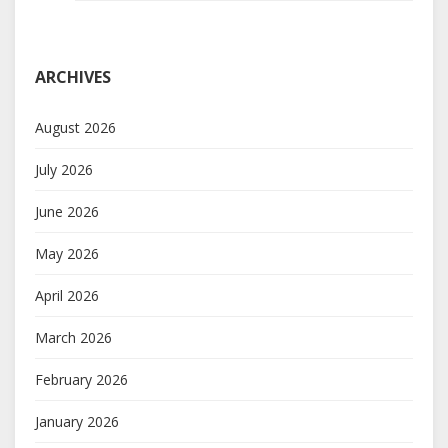
ARCHIVES
August 2026
July 2026
June 2026
May 2026
April 2026
March 2026
February 2026
January 2026