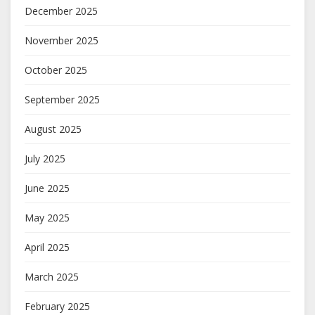
December 2025
November 2025
October 2025
September 2025
August 2025
July 2025
June 2025
May 2025
April 2025
March 2025
February 2025