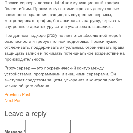
Прокси-серверы делают riobet коммуникационный трафик
более гибким. Прокси могут оптимизировать доступ за счет
временного хранения, защищать внутренние сервисы,
контролировать трафик, балансировать нагрузку, скрывать
внутреннюю архитектуру сети и участвовать в анализе.
При данном подходе proxy не является абсолютной мерой
безопасности и требует точной подготовки. Прокси нужно
отслеживать, поддерживать актуальным, ограничивать права,
защищать записи и понимать потенциальное воздействие на
производительность.
Proxy-сервер — это посреднический контур между
устройствами, программами и внешними серверами. Он
выступает средством защиты, ускорения и контроля риобет
казино общего обмена.
Post
Previous
Previous Post
Next
post:
Next Post
navigation
post:
Leave a reply
Message *