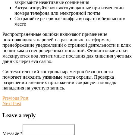
закрывайте неактивные соединения
Актуализируйте контактную данные при изменении
номера телефона или электронной почты
Сохраняйте резервные шифры возврата в безопасном
месте
Распространённые ошибки включают применение
повторяющихся паролей на различных платформах,
пренебрежение уведомлений о странной деятельности и клик
по линкам из непроверенных посланий. Фишинговые атаки
маскируются под легитимные послания для хищения учетных
данных через eva casino.
Систематический контроль параметров безопасности
помогает находить уязвимые места охраны. Проверка
разрешений внешних приложений сокращает площадь
нападения на учетную запись.
Post
Previous
Previous Post
Next
post:
Next Post
navigation
post:
Leave a reply
Message *