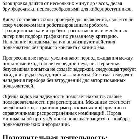
блокировка длится от нескольких минут до часов, делая
брутфорс-атаки нецелесообразными для киберпреступников.
Капча составляет собой проверку для выявления, является ли
юзер человеком или роботизированным роботом.
Традиционные капчи требуют распознавания изменённых
литер или подбора графики по указанному критерию.
Нынешние невидимые капчи анализируют действия
пользователя без прямого контакта с казино ева.
Прогрессивные паузы увеличивают период ожидания между
попытками входа после очередной неудачи. Первичная
безуспешная попытка не создаёт задержки, следующая требует
ожидания ряда секунд, третья — минуты. Система замедляет
нападения перебора без затруднений для авторизованных
пользователей.
Оценка кодов на надёжность помогает находить слабые
последовательности при регистрации. Механизм соотносит
введённый код с хранилищами раскрытых информации и
справочниками распространённых комбинаций. Норма
минимальной протяжённости повышает защиту от подбора
пользовательских информации.
Подозрительная деятельность: