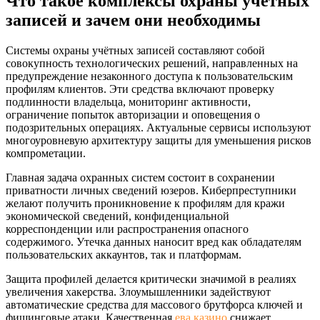
Что такое комплексы охраны учетных
записей и зачем они необходимы
Системы охраны учётных записей составляют собой
совокупность технологических решений, направленных на
предупреждение незаконного доступа к пользовательским
профилям клиентов. Эти средства включают проверку
подлинности владельца, мониторинг активности,
ограничение попыток авторизации и оповещения о
подозрительных операциях. Актуальные сервисы используют
многоуровневую архитектуру защиты для уменьшения рисков
компрометации.
Главная задача охранных систем состоит в сохранении
приватности личных сведений юзеров. Киберпреступники
желают получить проникновение к профилям для кражи
экономической сведений, конфиденциальной
корреспонденции или распространения опасного
содержимого. Утечка данных наносит вред как обладателям
пользовательских аккаунтов, так и платформам.
Защита профилей делается критически значимой в реалиях
увеличения хакерства. Злоумышленники задействуют
автоматические средства для массового брутфорса ключей и
фишинговые атаки. Качественная
ева казино
снижает