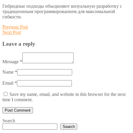
Гибридные подходы объединяют визуальную разработку с
традиционным программированием для максимальной
гибкости.
Post
Previous
Previous Post
Next
post:
Next Post
navigation
post:
Leave a reply
Message *
Name *
Email *
Save my name, email, and website in this browser for the next
time I comment.
Search
Search