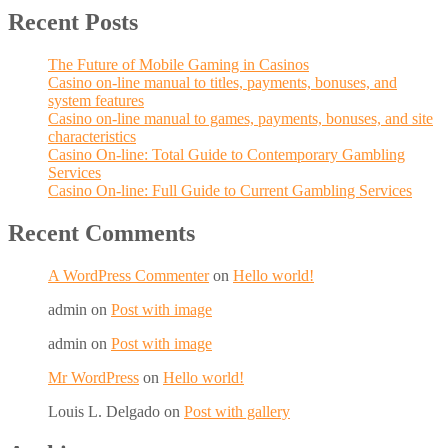
Recent Posts
The Future of Mobile Gaming in Casinos
Casino on-line manual to titles, payments, bonuses, and
system features
Casino on-line manual to games, payments, bonuses, and site
characteristics
Casino On-line: Total Guide to Contemporary Gambling
Services
Casino On-line: Full Guide to Current Gambling Services
Recent Comments
A WordPress Commenter
on
Hello world!
admin
on
Post with image
admin
on
Post with image
Mr WordPress
on
Hello world!
Louis L. Delgado
on
Post with gallery