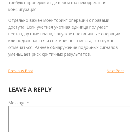
требуют проверки и где вероятна некорректная
конфигурация.
Отдельно важен мониторинг операций с правами
доступа. Если учетная учетная единица получает
нестандартные права, запускает нетипичные операции
или подключается из нетипичного места, это нужно
отмечаться. Раннее обнаружение подобных сигналов
уменьшает риск критичных результатов.
Post
Previous
Next
Previous Post
Next Post
post:
post
navigation
LEAVE A REPLY
Message *