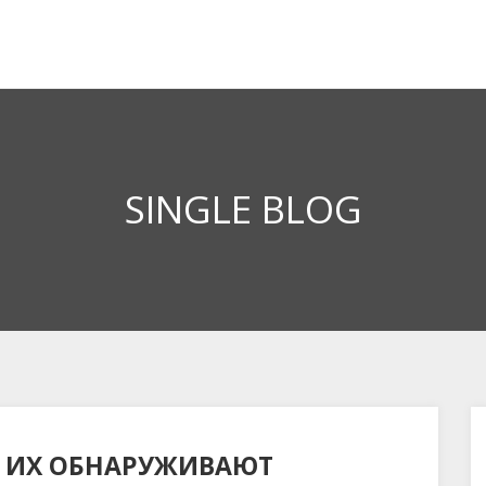
SINGLE BLOG
К ИХ ОБНАРУЖИВАЮТ