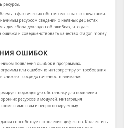
ь ресурсы.
лемы в фактических обстоятельствах эксплуатации.
значимым ресурсом сведений о неявных дефектах.
ы для сбора докладов об ошибках, что даёт
а ошибки и совершенствовать качество dragon money
ЕНИЯ ОШИБОК
чником появления ошибок в программах.
рограммы или ошибочно интерпретируют требования
ть снижают сосредоточенность внимания
рмирует подходящую обстановку для появления
оронних ресурсов и модулей. Интеграция
несовместимостям и непрогнозируемому
здания способствует скоплению дефектов. Коллективы