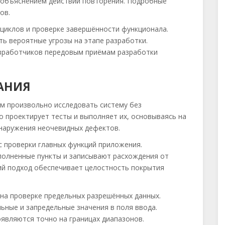
 объяснением действий повторения. Подробные
ов.
циклов и проверке завершённости функционала.
ь вероятные угрозы на этапе разработки.
зработчиков передовым приёмам разработки
АНИЯ
м произвольно исследовать систему без
 проектирует тесты и выполняет их, основываясь на
бнаружения неочевидных дефектов.
с проверки главных функций приложения.
олненные пункты и записывают расхождения от
ий подход обеспечивает целостность покрытия
на проверке предельных разрешённых данных.
ные и запредельные значения в поля ввода.
вляются точно на границах диапазонов.