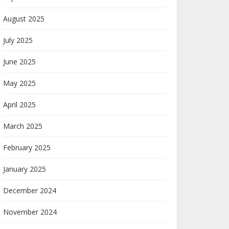
August 2025
July 2025
June 2025
May 2025
April 2025
March 2025
February 2025
January 2025
December 2024
November 2024