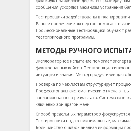
фиксируют найденные дефекты с развёрнутым
сообщения ускоряют механизм устранения баг
Тестировщики задействованы в планировании 
Раннее вовлечение экспертов помогает выявит
Профессиональные тестировщики обучают ра
тестопригодного программы.
МЕТОДЫ РУЧНОГО ИСПЫТ
Эксплораторное испытание помогает эксперта
фиксированных кейсов. Тестировщик синхронно
интуицию и знания. Метод продуктивен для о
Проверка по чек-листам структурирует процес
Профессионалы систематически отмечают вып
запланированного результата. Систематическ
ключевых зон драгон мани.
Способ предельных параметров фокусируется 
Тестировщики подают минимальные, максималь
Большинство ошибок анализа информации проя