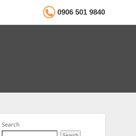
0906 501 9840
Search
Search