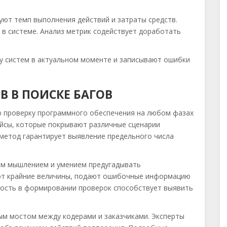
ют темп выполнения действий и затраты средств.
 в системе. Анализ метрик содействует доработать
 систем в актуальном моменте и записывают ошибки
 В ПОИСКЕ БАГОВ
 проверку программного обеспечения на любом фазах
йсы, которые покрывают различные сценарии
метод гарантирует выявление предельного числа
м мышлением и умением предугадывать
ют крайние величины, подают ошибочные информацию
вость в формировании проверок способствует выявить
м мостом между кодерами и заказчиками. Эксперты