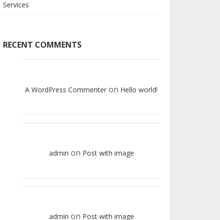
Services
RECENT COMMENTS
on
A WordPress Commenter
Hello world!
on
admin
Post with image
on
admin
Post with image