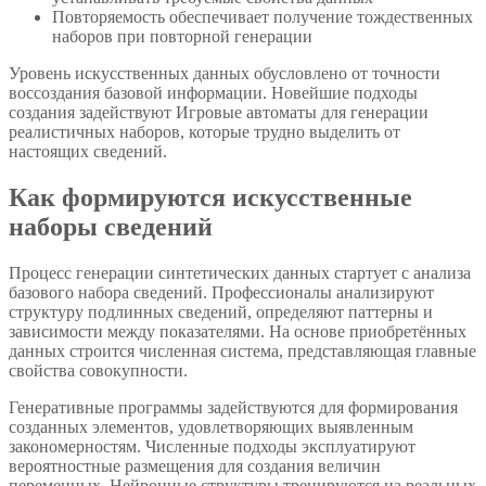
Повторяемость обеспечивает получение тождественных
наборов при повторной генерации
Уровень искусственных данных обусловлено от точности
воссоздания базовой информации. Новейшие подходы
создания задействуют Игровые автоматы для генерации
реалистичных наборов, которые трудно выделить от
настоящих сведений.
Как формируются искусственные
наборы сведений
Процесс генерации синтетических данных стартует с анализа
базового набора сведений. Профессионалы анализируют
структуру подлинных сведений, определяют паттерны и
зависимости между показателями. На основе приобретённых
данных строится численная система, представляющая главные
свойства совокупности.
Генеративные программы задействуются для формирования
созданных элементов, удовлетворяющих выявленным
закономерностям. Численные подходы эксплуатируют
вероятностные размещения для создания величин
переменных. Нейронные структуры тренируются на реальных