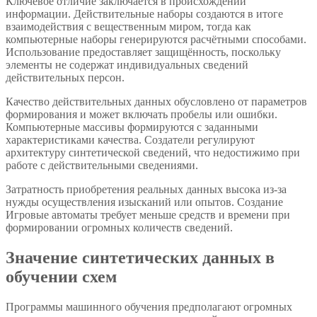
Ключевое отличие заключается в происхождении
информации. Действительные наборы создаются в итоге
взаимодействия с вещественным миром, тогда как
компьютерные наборы генерируются расчётными способами.
Использование предоставляет защищённость, поскольку
элементы не содержат индивидуальных сведений
действительных персон.
Качество действительных данных обусловлено от параметров
формирования и может включать пробелы или ошибки.
Компьютерные массивы формируются с заданными
характеристиками качества. Создатели регулируют
архитектуру синтетической сведений, что недостижимо при
работе с действительными сведениями.
Затратность приобретения реальных данных высока из-за
нужды осуществления изысканий или опытов. Создание
Игровые автоматы требует меньше средств и времени при
формировании огромных количеств сведений.
Значение синтетических данных в
обучении схем
Программы машинного обучения предполагают огромных