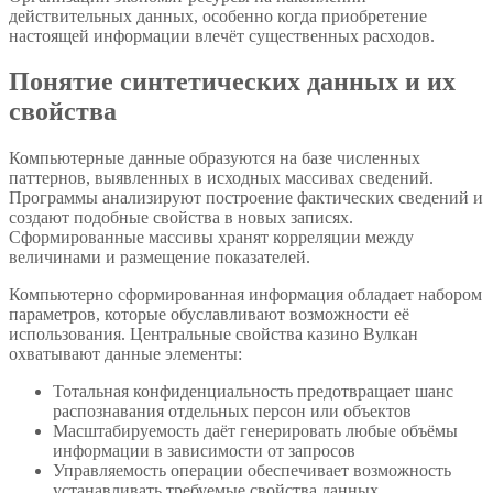
действительных данных, особенно когда приобретение
настоящей информации влечёт существенных расходов.
Понятие синтетических данных и их
свойства
Компьютерные данные образуются на базе численных
паттернов, выявленных в исходных массивах сведений.
Программы анализируют построение фактических сведений и
создают подобные свойства в новых записях.
Сформированные массивы хранят корреляции между
величинами и размещение показателей.
Компьютерно сформированная информация обладает набором
параметров, которые обуславливают возможности её
использования. Центральные свойства казино Вулкан
охватывают данные элементы:
Тотальная конфиденциальность предотвращает шанс
распознавания отдельных персон или объектов
Масштабируемость даёт генерировать любые объёмы
информации в зависимости от запросов
Управляемость операции обеспечивает возможность
устанавливать требуемые свойства данных