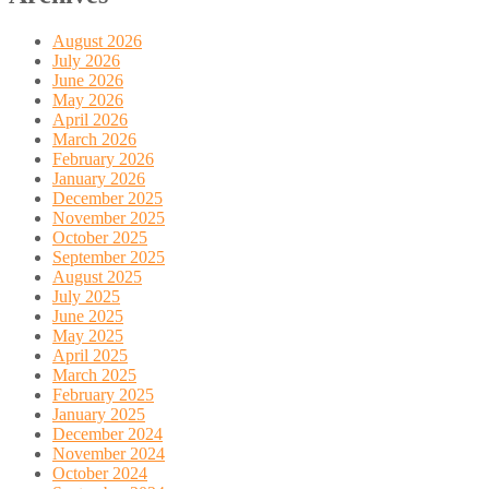
August 2026
July 2026
June 2026
May 2026
April 2026
March 2026
February 2026
January 2026
December 2025
November 2025
October 2025
September 2025
August 2025
July 2025
June 2025
May 2025
April 2025
March 2025
February 2025
January 2025
December 2024
November 2024
October 2024