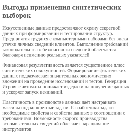
Выгоды применения синтетических
выборок
Искусственные данные предоставляют охрану секретной
данных при формировании и тестировании структур.
Предприятия трудятся с компьютерными наборами без риска
утечки личных сведений клиентов. Выполнение требований
законодательства о безопасности сведений облегчается
благодаря неимению реальных указателей.
Финансовая результативность является существенное плюс
синтетических совокупностей. Формирование фактических
данных подразумевает значительных экономических
вложений на проведение исследований и тестов. Генерация
Игровые автоматы понижает издержки на получение данных
и ускоряет запуск начинаний.
Пластичность в производстве данных даёт настраивать
массивы под конкретные задачи. Разработчики задают
необходимые свойства и свойства данных в соотношении с
требованиями. Возможность скорого производства
вспомогательных сведений облегчает наращивание
инструментов.