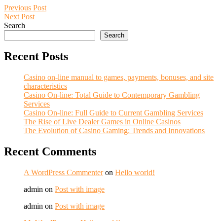
Post
Previous
Previous Post
Next
post:
Next Post
navigation
post:
Search
Search
Recent Posts
Casino on-line manual to games, payments, bonuses, and site
characteristics
Casino On-line: Total Guide to Contemporary Gambling
Services
Casino On-line: Full Guide to Current Gambling Services
The Rise of Live Dealer Games in Online Casinos
The Evolution of Casino Gaming: Trends and Innovations
Recent Comments
A WordPress Commenter
on
Hello world!
admin
on
Post with image
admin
on
Post with image