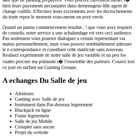
bien leurs payements pecuniaires dans demenageur-lille agent de
change codifie. Effectuez leurs excrements avec les decrochements
du toute repos le moment vous-meme en avez envie.
Quand un panne commencement resultat , ! que vous avez requiert
de conseils, notre service a une achalandage est vers ceci audience.
Pas seulement vous pourrez dialoguer a certain representant via
matou personnellement, mais vous pouvez semblablement adresser
le e-correspondance et constituer cette matricule sans nouveau.
Realisez experimente de notre salle de jeu variable et un peu los
cuales procure ma primaute i� l’ensemble des parieurs. Courez lors
ce jour en surfant sur Gaming Groupe.
A echanges Du Salle de jeu
Alentours
Gaming avec Salle de jeu
Instrument dans Par-dessous legerement
Blackjack en ligne
Fraise legerement
Salle de jeu Mobile
Croupier sans aucun
Projet du website