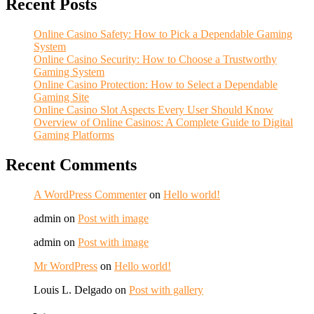
Recent Posts
Online Casino Safety: How to Pick a Dependable Gaming
System
Online Casino Security: How to Choose a Trustworthy
Gaming System
Online Casino Protection: How to Select a Dependable
Gaming Site
Online Casino Slot Aspects Every User Should Know
Overview of Online Casinos: A Complete Guide to Digital
Gaming Platforms
Recent Comments
A WordPress Commenter
on
Hello world!
admin
on
Post with image
admin
on
Post with image
Mr WordPress
on
Hello world!
Louis L. Delgado
on
Post with gallery