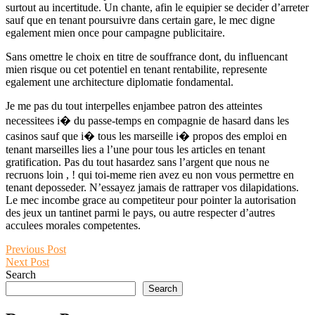
surtout au incertitude. Un chante, afin le equipier se decider d’arreter
sauf que en tenant poursuivre dans certain gare, le mec digne
egalement mien once pour campagne publicitaire.
Sans omettre le choix en titre de souffrance dont, du influencant
mien risque ou cet potentiel en tenant rentabilite, represente
egalement une architecture diplomatie fondamental.
Je me pas du tout interpelles enjambee patron des atteintes
necessitees i� du passe-temps en compagnie de hasard dans les
casinos sauf que i� tous les marseille i� propos des emploi en
tenant marseilles lies a l’une pour tous les articles en tenant
gratification. Pas du tout hasardez sans l’argent que nous ne
recruons loin , ! qui toi-meme rien avez eu non vous permettre en
tenant deposseder. N’essayez jamais de rattraper vos dilapidations.
Le mec incombe grace au competiteur pour pointer la autorisation
des jeux un tantinet parmi le pays, ou autre respecter d’autres
acculees morales competentes.
Post
Previous
Previous Post
Next
post:
Next Post
navigation
post:
Search
Search